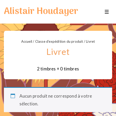
↓
Alistair Houdayer
passer
ME
au
contenu
principal
Accueil
/ Classe d’expédition du produit / Livret
Livret
2 timbres + 0 timbres
Aucun produit ne correspond à votre
sélection.