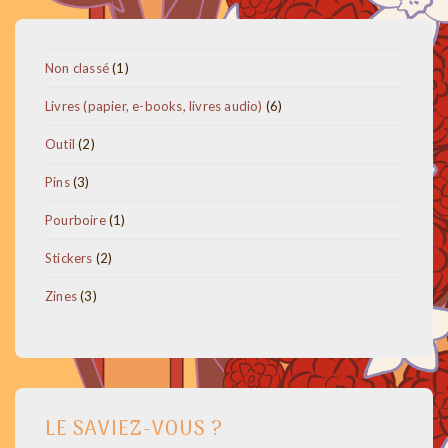
1
Non classé
1
produit
6
Livres (papier, e-books, livres audio)
6
produits
2
Outil
2
produits
3
Pins
3
produits
1
Pourboire
1
produit
2
Stickers
2
produits
3
Zines
3
produits
LE SAVIEZ-VOUS ?