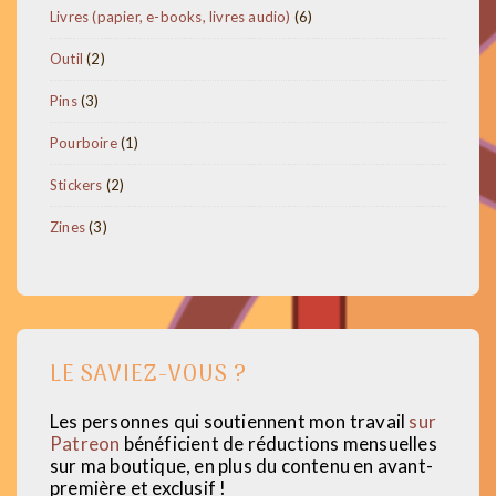
6
Livres (papier, e-books, livres audio)
6
produits
2
Outil
2
produits
3
Pins
3
produits
1
Pourboire
1
produit
2
Stickers
2
produits
3
Zines
3
produits
LE SAVIEZ-VOUS ?
Les personnes qui soutiennent mon travail
sur
Patreon
bénéficient de réductions mensuelles
sur ma boutique, en plus du contenu en avant-
première et exclusif !