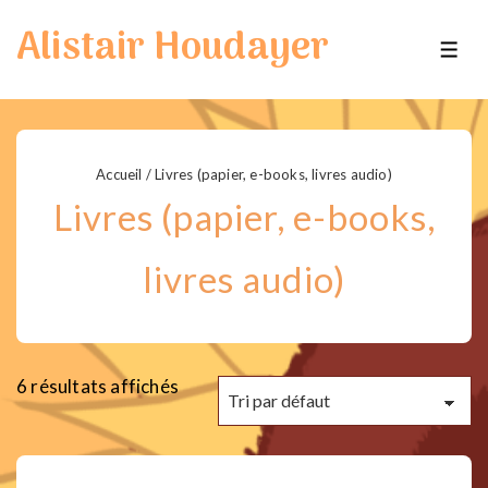
↓
Alistair Houdayer
passer
ME
au
contenu
principal
Accueil
/ Livres (papier, e-books, livres audio)
Livres (papier, e-books,
livres audio)
6 résultats affichés