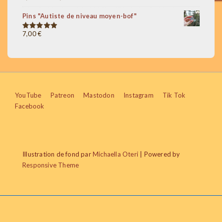
à
de
20,00 €
Pins "Autiste de niveau moyen-bof"
prix :
3,00 €
7,00
€
Note
5.00
sur 5
à
12,00 €
Menu
YouTube
Patreon
Mastodon
Instagram
Tik Tok
Facebook
du
bas
de
Illustration de fond par
Michaella Oteri
| Powered by
page
Responsive Theme