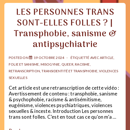
LES PERSONNES TRANS
SONT-ELLES FOLLES ? |
Transphobie, sanisme &
antipsychiatrie
POSTED ON
19 OCTOBRE 2024
ÉTIQUETTÉ AVEC
ARTICLE
,
FOLIE ET SANISME
,
MISOGYNIE
,
QUEER
,
RACISME
,
RETRANSCRIPTION
,
TRANSIDENTITÉ ET TRANSPHOBIE
,
VIOLENCES
SEXUELLES
Cet article est une retranscription de cette vidéo :
Avertissement de contenu : transphobie, sanisme
& psychophobie, racisme & antisémitisme,
eugénisme, violences psychiatriques, violences
sexuelles & inceste. Introduction Les personnes
trans sont folles. C’est en tout cas ce qu’on m’a …