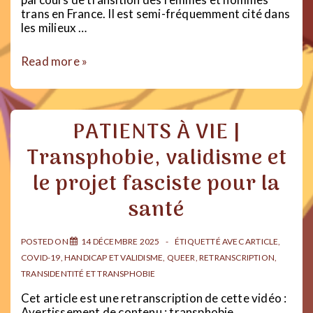
trans en France. Il est semi-fréquemment cité dans
les milieux …
Fiche
Read more »
lecture
:
Transfuges
de
PATIENTS À VIE |
sexe
–
Transphobie, validisme et
Emmanuel
Beaubatie
le projet fasciste pour la
santé
POSTED ON
14 DÉCEMBRE 2025
ÉTIQUETTÉ AVEC
ARTICLE
,
COVID-19
,
HANDICAP ET VALIDISME
,
QUEER
,
RETRANSCRIPTION
,
TRANSIDENTITÉ ET TRANSPHOBIE
Cet article est une retranscription de cette vidéo :
Avertissement de contenu : transphobie,