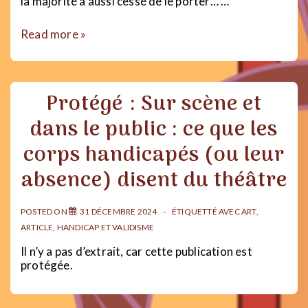
la majorité a aussi cessé de le porter… …
5
Read more »
raisons
de
porter
le
Protégé : Sur scène et
masque
en
dans le public : ce que les
2025
corps handicapés (ou leur
absence) disent du théâtre
POSTED ON
31 DÉCEMBRE 2024
ÉTIQUETTÉ AVEC
ART
,
ARTICLE
,
HANDICAP ET VALIDISME
Il n’y a pas d’extrait, car cette publication est
protégée.