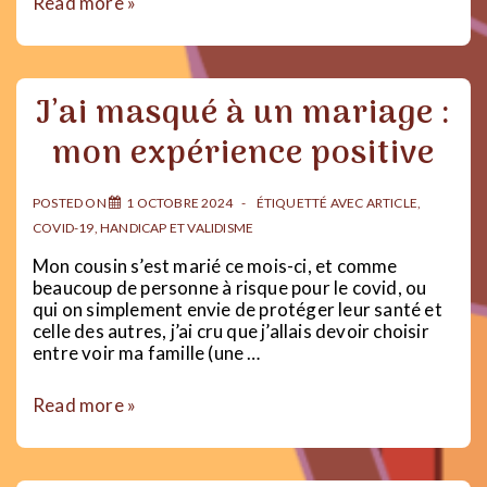
LES
Read more »
PERSONNES
TRANS
SONT-
ELLES
J’ai masqué à un mariage :
FOLLES
?
mon expérience positive
|
Transphobie,
sanisme
POSTED ON
1 OCTOBRE 2024
ÉTIQUETTÉ AVEC
ARTICLE
,
&
COVID-19
,
HANDICAP ET VALIDISME
antipsychiatrie
Mon cousin s’est marié ce mois-ci, et comme
beaucoup de personne à risque pour le covid, ou
qui on simplement envie de protéger leur santé et
celle des autres, j’ai cru que j’allais devoir choisir
entre voir ma famille (une …
J’ai
Read more »
masqué
à
un