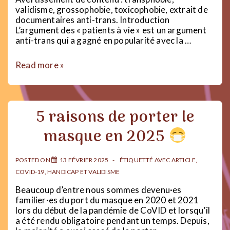
validisme, grossophobie, toxicophobie, extrait de
documentaires anti-trans. Introduction
L’argument des « patients à vie » est un argument
anti-trans qui a gagné en popularité avec la …
PATIENTS
Read more »
À
VIE
|
Transphobie,
5 raisons de porter le
validisme
et
masque en 2025
le
projet
fasciste
POSTED ON
13 FÉVRIER 2025
ÉTIQUETTÉ AVEC
ARTICLE
,
pour
COVID-19
,
HANDICAP ET VALIDISME
la
santé
Beaucoup d’entre nous sommes devenu·es
familier·es du port du masque en 2020 et 2021
lors du début de la pandémie de CoVID et lorsqu’il
a été rendu obligatoire pendant un temps. Depuis,