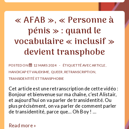
me
souviens
plus
« AFAB », « Personne à
de
l’adolescente
pénis » : quand le
que
j’étais
vocabulaire « inclusif »
:
L’angle
devient transphobe
mort
de
la
POSTED ON
12 MARS 2024
ÉTIQUETTÉ AVEC
ARTICLE
,
socialisation
HANDICAP ET VALIDISME
,
QUEER
,
RETRANSCRIPTION
,
genrée
TRANSIDENTITÉ ET TRANSPHOBIE
Cet article est une retranscription de cette vidéo :
Bonjour et bienvenue sur ma chaîne, c’est Alistair,
et aujourd’hui on va parler de transidentité. Ou
plus précisément, on va parler de comment parler
de transidentité, parce que… Oh Boy ! …
«
Read more »