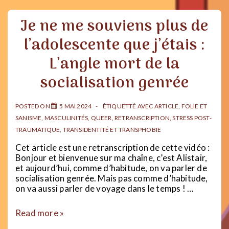
TRASH
?
Je ne me souviens plus de
|
Transmasculinités,
l’adolescente que j’étais :
féminisme
et
L’angle mort de la
patriarcat
socialisation genrée
POSTED ON
5 MAI 2024
ÉTIQUETTÉ AVEC
ARTICLE
,
FOLIE ET
SANISME
,
MASCULINITÉS
,
QUEER
,
RETRANSCRIPTION
,
STRESS POST-
TRAUMATIQUE
,
TRANSIDENTITÉ ET TRANSPHOBIE
Cet article est une retranscription de cette vidéo :
Bonjour et bienvenue sur ma chaîne, c’est Alistair,
et aujourd’hui, comme d’habitude, on va parler de
socialisation genrée. Mais pas comme d’habitude,
on va aussi parler de voyage dans le temps ! …
Je
Read more »
ne