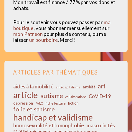
Mon travail est financé à 77% par vos dons et
achats.
Pour le soutenir vous pouvez passer par
ma
boutique
, vous abonner mensuellement sur
mon Patreon
pour plus de contenu, ou me
laisser
un pourboire
. Merci !
ARTICLES PAR THÉMATIQUES
art
aides à la mobilité
anxiété
anti-capitalisme
article
autisme
CoVID-19
collaborations
dépression
fiction
FALC
fiche lecture
folie et sanisme
handicap et validisme
homosexualité et homophobie
masculinités
MDPH
misogynie
mon mémoire
naruto