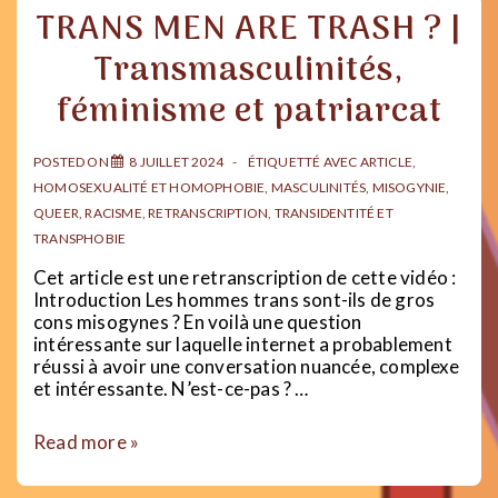
mariage
TRANS MEN ARE TRASH ? |
:
mon
Transmasculinités,
expérience
positive
féminisme et patriarcat
POSTED ON
8 JUILLET 2024
ÉTIQUETTÉ AVEC
ARTICLE
,
HOMOSEXUALITÉ ET HOMOPHOBIE
,
MASCULINITÉS
,
MISOGYNIE
,
QUEER
,
RACISME
,
RETRANSCRIPTION
,
TRANSIDENTITÉ ET
TRANSPHOBIE
Cet article est une retranscription de cette vidéo :
Introduction Les hommes trans sont-ils de gros
cons misogynes ? En voilà une question
intéressante sur laquelle internet a probablement
réussi à avoir une conversation nuancée, complexe
et intéressante. N’est-ce-pas ? …
TRANS
Read more »
MEN
ARE