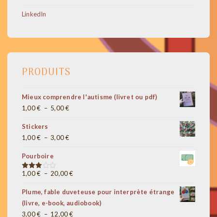
LinkedIn
PRODUITS
Mieux comprendre l'autisme (livret ou pdf)
Plage
1,00
€
–
5,00
€
de
Stickers
prix :
Plage
1,00
€
–
3,00
€
1,00 €
de
à
Pourboire
prix :
5,00 €
1,00 €
Plage
1,00
€
–
20,00
€
Note
3.00
à
de
sur 5
Plume, fable duveteuse pour interprète étrange
3,00 €
prix :
(livre, e-book, audiobook)
1,00 €
Plage
3,00
€
–
12,00
€