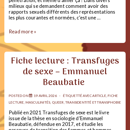
pénétration, et même d’aimer ça ! Dans divers
milieux qui se demandent comment avoir des
rapports sexuels différents des représentations
les plus courantes et normées, c’est une …
Baiser
Read more »
sans
se
pénétrer
Fiche lecture : Transfuges
de sexe – Emmanuel
Beaubatie
POSTED ON
19 AVRIL 2026
ÉTIQUETTÉ AVEC
ARTICLE
,
FICHE
LECTURE
,
MASCULINITÉS
,
QUEER
,
TRANSIDENTITÉ ET TRANSPHOBIE
Publié en 2021 Transfuges de sexe est le livre
issue de la thèse en sociologie d’Emmanuel
Beaubatie, défendue en 2017, et étudie les
parcours de transition des femmes et hommes