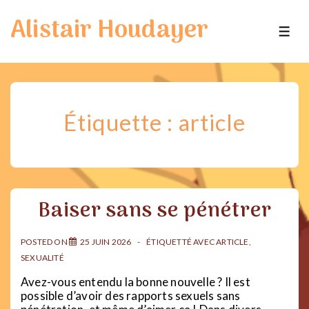
↓
Alistair Houdayer
passer
ME
au
contenu
principal
Étiquette :
article
Baiser sans se pénétrer
POSTED ON
25 JUIN 2026
ÉTIQUETTÉ AVEC
ARTICLE
,
SEXUALITÉ
Avez-vous entendu la bonne nouvelle ? Il est
possible d’avoir des rapports sexuels sans