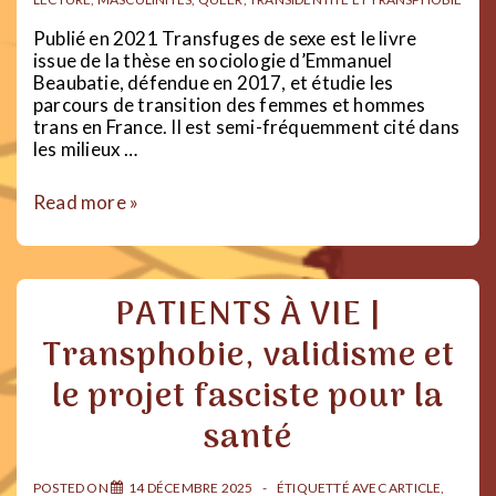
Publié en 2021 Transfuges de sexe est le livre
issue de la thèse en sociologie d’Emmanuel
Beaubatie, défendue en 2017, et étudie les
parcours de transition des femmes et hommes
trans en France. Il est semi-fréquemment cité dans
les milieux …
Fiche
Read more »
lecture
:
Transfuges
de
PATIENTS À VIE |
sexe
–
Transphobie, validisme et
Emmanuel
Beaubatie
le projet fasciste pour la
santé
POSTED ON
14 DÉCEMBRE 2025
ÉTIQUETTÉ AVEC
ARTICLE
,