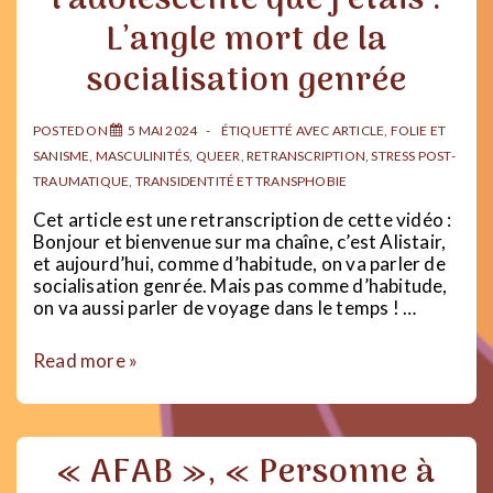
l’adolescente que j’étais :
et
L’angle mort de la
patriarcat
socialisation genrée
POSTED ON
5 MAI 2024
ÉTIQUETTÉ AVEC
ARTICLE
,
FOLIE ET
SANISME
,
MASCULINITÉS
,
QUEER
,
RETRANSCRIPTION
,
STRESS POST-
TRAUMATIQUE
,
TRANSIDENTITÉ ET TRANSPHOBIE
Cet article est une retranscription de cette vidéo :
Bonjour et bienvenue sur ma chaîne, c’est Alistair,
et aujourd’hui, comme d’habitude, on va parler de
socialisation genrée. Mais pas comme d’habitude,
on va aussi parler de voyage dans le temps ! …
Je
Read more »
ne
me
souviens
plus
« AFAB », « Personne à
de
l’adolescente