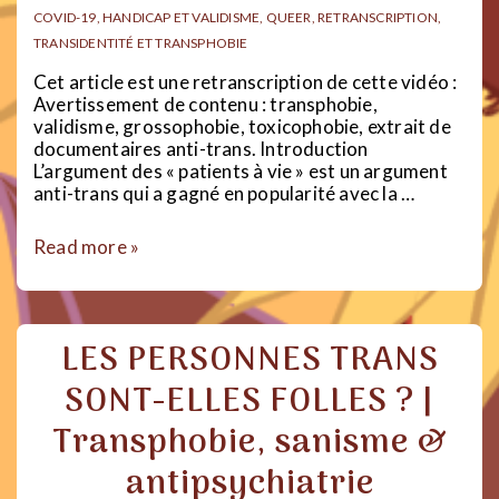
COVID-19
,
HANDICAP ET VALIDISME
,
QUEER
,
RETRANSCRIPTION
,
TRANSIDENTITÉ ET TRANSPHOBIE
Cet article est une retranscription de cette vidéo :
Avertissement de contenu : transphobie,
validisme, grossophobie, toxicophobie, extrait de
documentaires anti-trans. Introduction
L’argument des « patients à vie » est un argument
anti-trans qui a gagné en popularité avec la …
PATIENTS
Read more »
À
VIE
|
Transphobie,
LES PERSONNES TRANS
validisme
et
SONT-ELLES FOLLES ? |
le
projet
Transphobie, sanisme &
fasciste
pour
antipsychiatrie
la