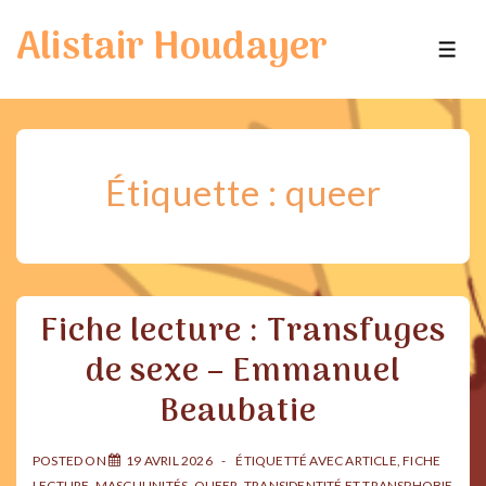
↓
Alistair Houdayer
passer
ME
au
contenu
principal
Étiquette :
queer
Fiche lecture : Transfuges
de sexe – Emmanuel
Beaubatie
POSTED ON
19 AVRIL 2026
ÉTIQUETTÉ AVEC
ARTICLE
,
FICHE
LECTURE
,
MASCULINITÉS
,
QUEER
,
TRANSIDENTITÉ ET TRANSPHOBIE