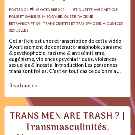
santé
POSTED ON
19 OCTOBRE 2024
ÉTIQUETTÉ AVEC
ARTICLE
,
FOLIE ET SANISME
,
MISOGYNIE
,
QUEER
,
RACISME
,
RETRANSCRIPTION
,
TRANSIDENTITÉ ET TRANSPHOBIE
,
VIOLENCES
SEXUELLES
Cet article est une retranscription de cette vidéo :
Avertissement de contenu : transphobie, sanisme
& psychophobie, racisme & antisémitisme,
eugénisme, violences psychiatriques, violences
sexuelles & inceste. Introduction Les personnes
trans sont folles. C’est en tout cas ce qu’on m’a …
LES
Read more »
PERSONNES
TRANS
SONT-
ELLES
TRANS MEN ARE TRASH ? |
FOLLES
?
Transmasculinités,
|
Transphobie,