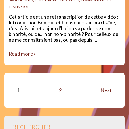
MASCULINITÉS
,
QUEER
,
RETRANSCRIPTION
,
TRANSIDENTITÉ ET
TRANSPHOBIE
Cet article est une retranscription de cette vidéo :
Introduction Bonjour et bienvenue sur ma chaîne,
c’est Alistair et aujourd’hui on va parler de non-
binarité, ou de… non non-binarité ? Pour celleux qui
ne me connaîtraient pas, ou pas depuis …
Je
Read more »
ne
suis
plus
non-
binaire.
Pagination
1
2
Next
des
publications
RECHERCHER