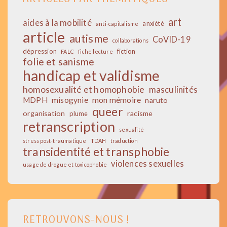
art
aides à la mobilité
anxiété
anti-capitalisme
article
autisme
CoVID-19
collaborations
dépression
fiction
FALC
fiche lecture
folie et sanisme
handicap et validisme
homosexualité et homophobie
masculinités
MDPH
misogynie
mon mémoire
naruto
queer
organisation
racisme
plume
retranscription
sexualité
stress post-traumatique
TDAH
traduction
transidentité et transphobie
violences sexuelles
usage de drogue et toxicophobie
RETROUVONS-NOUS !