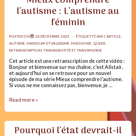
Mieux comprendre
pénis
l’autisme : L’autisme au
»
:
féminin
quand
le
vocabulaire
POSTED ON
20 DÉCEMBRE 2023
ÉTIQUETTÉ AVEC
ARTICLE
,
«
AUTISME
,
HANDICAP ET VALIDISME
,
MISOGYNIE
,
QUEER
,
inclusif
RETRANSCRIPTION
,
TRANSIDENTITÉ ET TRANSPHOBIE
»
devient
Cet article est une retranscription de cette vidéo :
transphobe
Bonjour et bienvenue sur ma chaîne, c’est Alistair,
et aujourd’hui on se retrouve pour un nouvel
épisode de ma série Mieux comprendre l’autisme.
Si vous ne me connaissez pas, bienvenue, je …
Mieux
Read more »
comprendre
l’autisme
:
L’autisme
Pourquoi l’état devrait-il
au
féminin