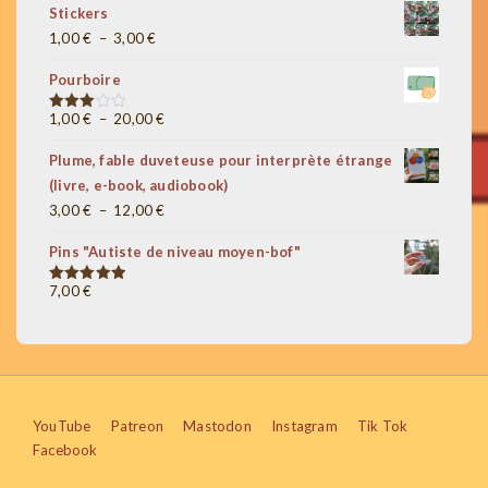
Stickers
prix :
Plage
1,00
€
–
3,00
€
1,00 €
de
à
Pourboire
prix :
5,00 €
1,00 €
Plage
1,00
€
–
20,00
€
Note
3.00
à
de
sur 5
Plume, fable duveteuse pour interprète étrange
3,00 €
prix :
(livre, e-book, audiobook)
1,00 €
Plage
3,00
€
–
12,00
€
à
de
20,00 €
Pins "Autiste de niveau moyen-bof"
prix :
3,00 €
7,00
€
Note
5.00
sur 5
à
12,00 €
Menu
YouTube
Patreon
Mastodon
Instagram
Tik Tok
Facebook
du