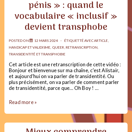
pénis » : quand le
que
j’étais
vocabulaire « inclusif »
:
L’angle
devient transphobe
mort
de
la
POSTED ON
12 MARS 2024
ÉTIQUETTÉ AVEC
ARTICLE
,
socialisation
HANDICAP ET VALIDISME
,
QUEER
,
RETRANSCRIPTION
,
genrée
TRANSIDENTITÉ ET TRANSPHOBIE
Cet article est une retranscription de cette vidéo :
Bonjour et bienvenue sur ma chaîne, c’est Alistair,
et aujourd’hui on va parler de transidentité. Ou
plus précisément, on va parler de comment parler
de transidentité, parce que… Oh Boy ! …
«
Read more »
AFAB
»,
«
Personne
à