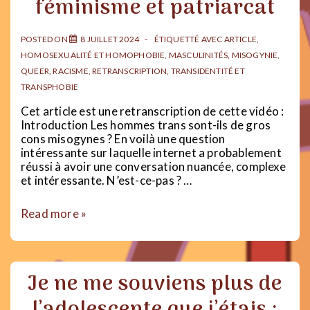
féminisme et patriarcat
sanisme
&
antipsychiatrie
POSTED ON
8 JUILLET 2024
ÉTIQUETTÉ AVEC
ARTICLE
,
HOMOSEXUALITÉ ET HOMOPHOBIE
,
MASCULINITÉS
,
MISOGYNIE
,
QUEER
,
RACISME
,
RETRANSCRIPTION
,
TRANSIDENTITÉ ET
TRANSPHOBIE
Cet article est une retranscription de cette vidéo :
Introduction Les hommes trans sont-ils de gros
cons misogynes ? En voilà une question
intéressante sur laquelle internet a probablement
réussi à avoir une conversation nuancée, complexe
et intéressante. N’est-ce-pas ? …
TRANS
Read more »
MEN
ARE
TRASH
?
Je ne me souviens plus de
|
Transmasculinités,
féminisme