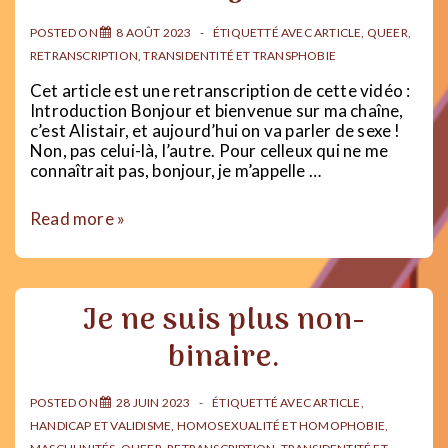
nos
transitions
POSTED ON
8 AOÛT 2023
ÉTIQUETTÉ AVEC
ARTICLE
,
QUEER
,
?
RETRANSCRIPTION
,
TRANSIDENTITÉ ET TRANSPHOBIE
Cet article est une retranscription de cette vidéo :
Introduction Bonjour et bienvenue sur ma chaîne,
c’est Alistair, et aujourd’hui on va parler de sexe !
Non, pas celui-là, l’autre. Pour celleux qui ne me
connaîtrait pas, bonjour, je m’appelle …
Peut-
Read more »
on
changer
de
sexe
Je ne suis plus non-
?
binaire.
POSTED ON
28 JUIN 2023
ÉTIQUETTÉ AVEC
ARTICLE
,
HANDICAP ET VALIDISME
,
HOMOSEXUALITÉ ET HOMOPHOBIE
,