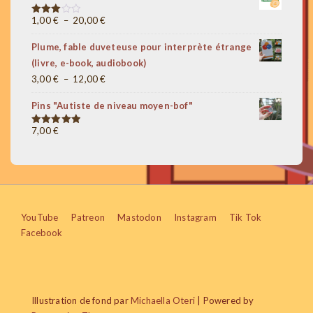
prix :
5,00 €
1,00 €
Plage
1,00
€
–
20,00
€
Note
3.00
à
de
sur 5
Plume, fable duveteuse pour interprète étrange
3,00 €
prix :
(livre, e-book, audiobook)
1,00 €
Plage
3,00
€
–
12,00
€
à
de
20,00 €
Pins "Autiste de niveau moyen-bof"
prix :
3,00 €
7,00
€
Note
5.00
sur 5
à
12,00 €
Menu
YouTube
Patreon
Mastodon
Instagram
Tik Tok
Facebook
du
bas
de
Illustration de fond par
Michaella Oteri
| Powered by