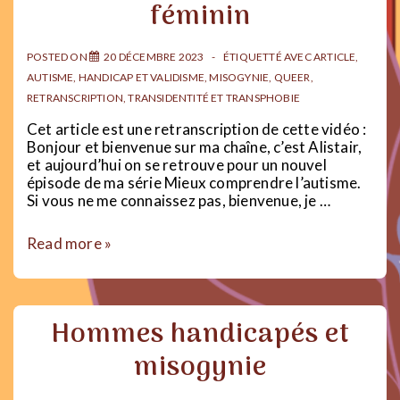
et
féminin
patriarcat
POSTED ON
20 DÉCEMBRE 2023
ÉTIQUETTÉ AVEC
ARTICLE
,
AUTISME
,
HANDICAP ET VALIDISME
,
MISOGYNIE
,
QUEER
,
RETRANSCRIPTION
,
TRANSIDENTITÉ ET TRANSPHOBIE
Cet article est une retranscription de cette vidéo :
Bonjour et bienvenue sur ma chaîne, c’est Alistair,
et aujourd’hui on se retrouve pour un nouvel
épisode de ma série Mieux comprendre l’autisme.
Si vous ne me connaissez pas, bienvenue, je …
Mieux
Read more »
comprendre
l’autisme
:
L’autisme
Hommes handicapés et
au
féminin
misogynie