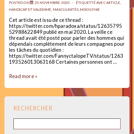
POSTED ON
25 NOVEMBRE 2020
ÉTIQUETTÉ AVEC
ARTICLE
,
HANDICAP ET VALIDISME
,
MASCULINITÉS
,
MISOGYNIE
Cet article est issu de ce thread :
https://twitter.com/hparadoxa/status/12635795
52988622849 publié en mai 2020. La veille ce
thread avait été posté pour parler des hommes qui
dépendais complètement de leurs compagnes pour
les tâches du quotidien :
https://twitter.com/FannyctalopeTV/status/1263
193526013063168 Certaines personnes ont …
Hommes
Read more »
handicapés
et
misogynie
RECHERCHER
Rechercher