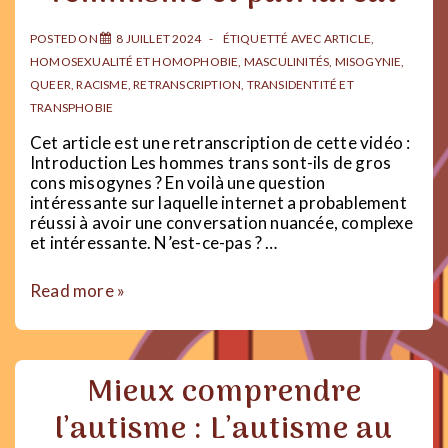
&
antipsychiatrie
POSTED ON
8 JUILLET 2024
ÉTIQUETTÉ AVEC
ARTICLE
,
HOMOSEXUALITÉ ET HOMOPHOBIE
,
MASCULINITÉS
,
MISOGYNIE
,
QUEER
,
RACISME
,
RETRANSCRIPTION
,
TRANSIDENTITÉ ET
TRANSPHOBIE
Cet article est une retranscription de cette vidéo :
Introduction Les hommes trans sont-ils de gros
cons misogynes ? En voilà une question
intéressante sur laquelle internet a probablement
réussi à avoir une conversation nuancée, complexe
et intéressante. N’est-ce-pas ? …
TRANS
Read more »
MEN
ARE
TRASH
?
Mieux comprendre
|
Transmasculinités,
l’autisme : L’autisme au
féminisme