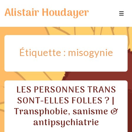
↓
Alistair Houdayer
passer
ME
au
contenu
principal
Étiquette :
misogynie
LES PERSONNES TRANS
SONT-ELLES FOLLES ? |
Transphobie, sanisme &
antipsychiatrie