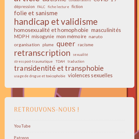
dépression
fiction
FALC
fiche lecture
folie et sanisme
handicap et validisme
homosexualité et homophobie
masculinités
MDPH
misogynie
mon mémoire
naruto
queer
organisation
racisme
plume
retranscription
sexualité
stress post-traumatique
TDAH
traduction
transidentité et transphobie
violences sexuelles
usage de drogue et toxicophobie
RETROUVONS-NOUS !
YouTube
Patreon