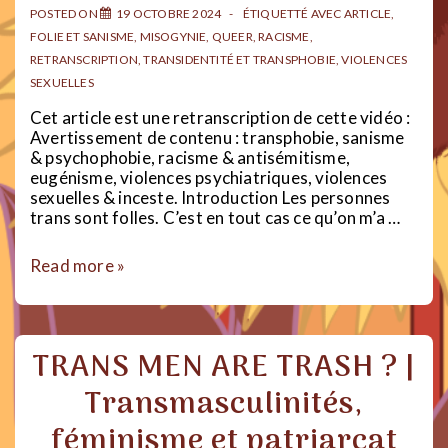
POSTED ON
19 OCTOBRE 2024
ÉTIQUETTÉ AVEC
ARTICLE
,
FOLIE ET SANISME
,
MISOGYNIE
,
QUEER
,
RACISME
,
RETRANSCRIPTION
,
TRANSIDENTITÉ ET TRANSPHOBIE
,
VIOLENCES
SEXUELLES
Cet article est une retranscription de cette vidéo :
Avertissement de contenu : transphobie, sanisme
& psychophobie, racisme & antisémitisme,
eugénisme, violences psychiatriques, violences
sexuelles & inceste. Introduction Les personnes
trans sont folles. C’est en tout cas ce qu’on m’a …
LES
Read more »
PERSONNES
TRANS
SONT-
ELLES
TRANS MEN ARE TRASH ? |
FOLLES
?
Transmasculinités,
|
Transphobie,
féminisme et patriarcat
sanisme