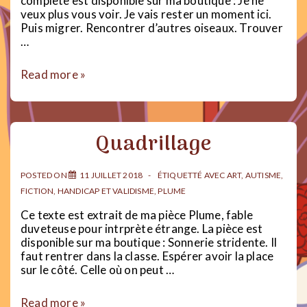
complète est disponible sur ma boutique : Je ne
veux plus vous voir. Je vais rester un moment ici.
Puis migrer. Rencontrer d’autres oiseaux. Trouver
…
Envol
Read more »
Quadrillage
POSTED ON
11 JUILLET 2018
ÉTIQUETTÉ AVEC
ART
,
AUTISME
,
FICTION
,
HANDICAP ET VALIDISME
,
PLUME
Ce texte est extrait de ma pièce Plume, fable
duveteuse pour intrprète étrange. La pièce est
disponible sur ma boutique : Sonnerie stridente. Il
faut rentrer dans la classe. Espérer avoir la place
sur le côté. Celle où on peut …
Quadrillage
Read more »