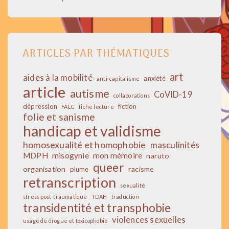
ARTICLES PAR THÉMATIQUES
art
aides à la mobilité
anxiété
anti-capitalisme
article
autisme
CoVID-19
collaborations
dépression
fiction
FALC
fiche lecture
folie et sanisme
handicap et validisme
homosexualité et homophobie
masculinités
MDPH
misogynie
mon mémoire
naruto
queer
organisation
racisme
plume
retranscription
sexualité
stress post-traumatique
TDAH
traduction
transidentité et transphobie
violences sexuelles
usage de drogue et toxicophobie