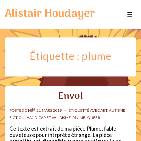
↓
Alistair Houdayer
passer
ME
au
contenu
principal
Étiquette :
plume
Envol
POSTED ON
21 MARS 2019
ÉTIQUETTÉ AVEC
ART
,
AUTISME
,
FICTION
,
HANDICAP ET VALIDISME
,
PLUME
,
QUEER
Ce texte est extrait de ma pièce Plume, fable
duveteuse pour intrprète étrange. La pièce