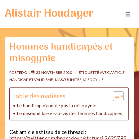
↓
Alistair Houdayer
passer
ME
au
contenu
principal
Hommes handicapés et
misogynie
POSTED ON
25 NOVEMBRE 2020
ÉTIQUETTÉ AVEC
ARTICLE
,
HANDICAP ET VALIDISME
,
MASCULINITÉS
,
MISOGYNIE
Table des matières
Le handicap n’annule pas la misogynie
Le déséquilibre vis-à-vis des femmes handicapées
Cet article est issu de ce thread :
https://twitter.com/hparadoxa/status/12635795