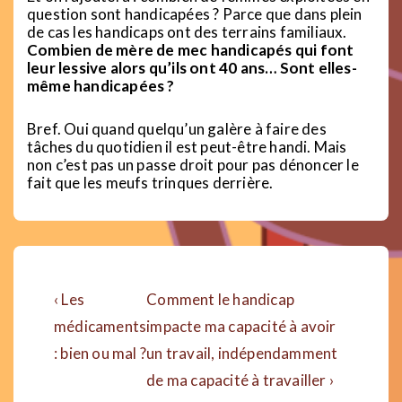
question sont handicapées ? Parce que dans plein
de cas les handicaps ont des terrains familiaux.
Combien de mère de mec handicapés qui font
leur lessive alors qu’ils ont 40 ans… Sont elles-
même handicapées ?
Bref. Oui quand quelqu’un galère à faire des
tâches du quotidien il est peut-être handi. Mais
non c’est pas un passe droit pour pas dénoncer le
fait que les meufs trinques derrière.
Navigation
Previous
Next
‹ Les
Comment le handicap
de
Post
Post
médicaments
impacte ma capacité à avoir
is
is
: bien ou mal ?
un travail, indépendamment
l’article
de ma capacité à travailler ›