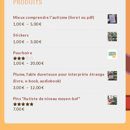
PRODUITS
Mieux comprendre l'autisme (livret ou pdf)
Plage
1,00
€
–
5,00
€
de
Stickers
prix :
Plage
1,00
€
–
3,00
€
1,00 €
de
à
Pourboire
prix :
5,00 €
1,00 €
Plage
1,00
€
–
20,00
€
Note
3.00
à
de
sur 5
Plume, fable duveteuse pour interprète étrange
3,00 €
prix :
(livre, e-book, audiobook)
1,00 €
Plage
3,00
€
–
12,00
€
à
de
20,00 €
Pins "Autiste de niveau moyen-bof"
prix :
3,00 €
7,00
€
Note
5.00
sur 5
à
12,00 €