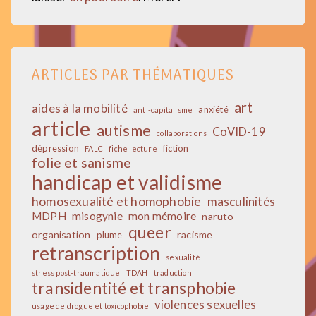
ARTICLES PAR THÉMATIQUES
art
aides à la mobilité
anxiété
anti-capitalisme
article
autisme
CoVID-19
collaborations
dépression
fiction
FALC
fiche lecture
folie et sanisme
handicap et validisme
homosexualité et homophobie
masculinités
MDPH
misogynie
mon mémoire
naruto
queer
organisation
racisme
plume
retranscription
sexualité
stress post-traumatique
TDAH
traduction
transidentité et transphobie
violences sexuelles
usage de drogue et toxicophobie