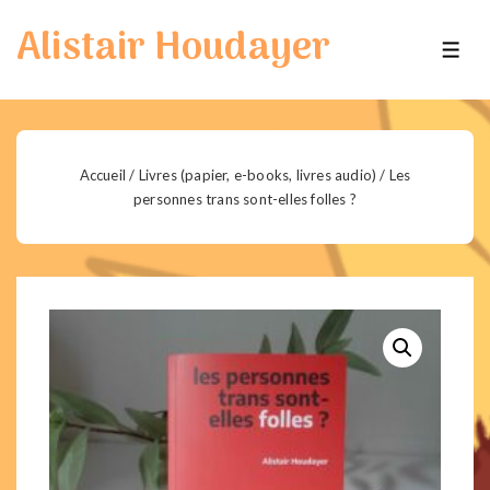
↓
Alistair Houdayer
passer
ME
au
contenu
principal
Accueil
/
Livres (papier, e-books, livres audio)
/ Les
personnes trans sont-elles folles ?