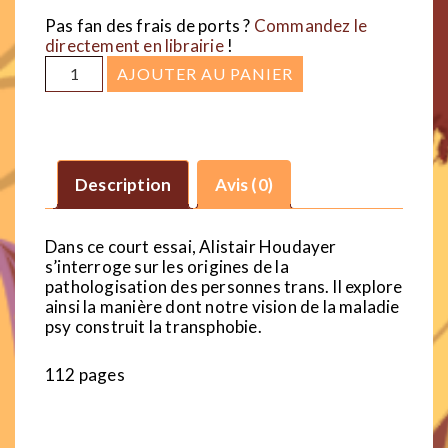
Pas fan des frais de ports ?
Commandez le
directement en librairie
!
quantité
AJOUTER AU PANIER
de
Les
personnes
Description
Avis (0)
trans
sont-
Dans ce court essai, Alistair Houdayer
elles
s’interroge sur les origines de la
folles
pathologisation des personnes trans. Il explore
ainsi la manière dont notre vision de la maladie
?
psy construit la transphobie.
112 pages