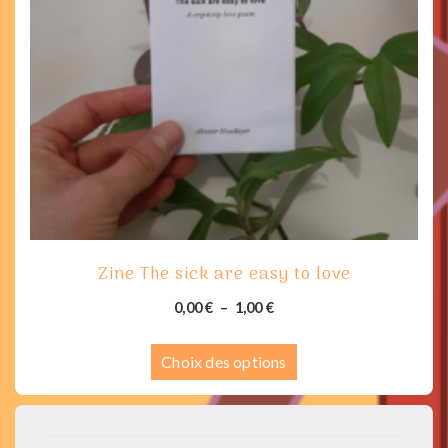
être
choisies
sur
la
page
du
produit
Zine The sick are easy to love
Plage
0,00
€
–
1,00
€
de
Ce
prix :
Choix des options
produit
0,00 €
a
à
plusieurs
1,00 €