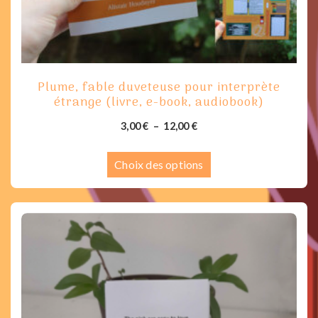
du
produit
Plume, fable duveteuse pour interprète
étrange (livre, e-book, audiobook)
Plage
3,00
€
–
12,00
€
de
Ce
prix :
Choix des options
produit
3,00 €
a
à
plusieurs
12,00 €
variations.
Les
options
peuvent