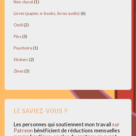
1
Non classé
1
variations.
produit
Les
6
Livres (papier, e-books, livres audio)
6
produits
options
2
Outil
2
peuvent
produits
3
Pins
3
être
produits
1
Pourboire
1
choisies
produit
sur
2
Stickers
2
produits
la
3
Zines
3
page
produits
du
produit
LE SAVIEZ-VOUS ?
Les personnes qui soutiennent mon travail
sur
Patreon
bénéficient de réductions mensuelles