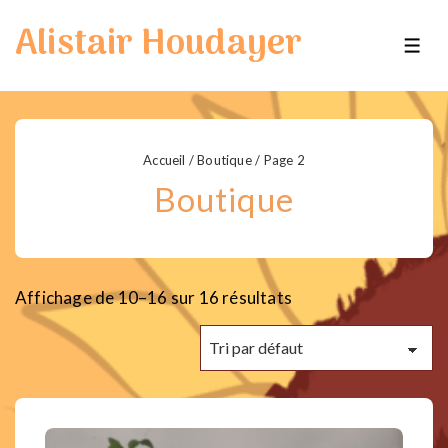
↓
Alistair Houdayer
passer
ME
au
contenu
principal
Accueil
/
Boutique
/ Page 2
Boutique
Affichage de 10–16 sur 16 résultats