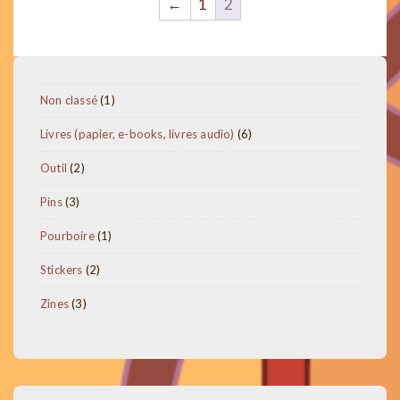
←
1
2
Les
options
peuvent
1
Non classé
1
être
produit
choisies
6
Livres (papier, e-books, livres audio)
6
produits
sur
2
Outil
2
la
produits
3
Pins
3
page
produits
1
Pourboire
1
du
produit
produit
2
Stickers
2
produits
3
Zines
3
produits