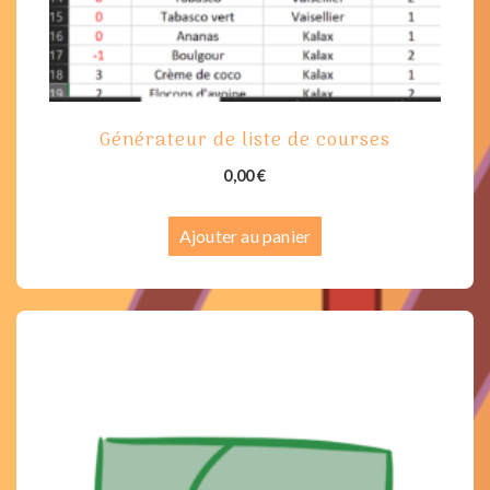
du
produit
Générateur de liste de courses
0,00
€
Ajouter au panier