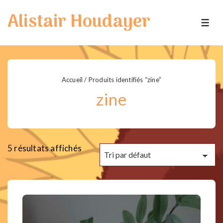
↓
Alistair Houdayer
passer
ME
au
contenu
principal
Accueil
/ Produits identifiés “zine”
zine
5 résultats affichés