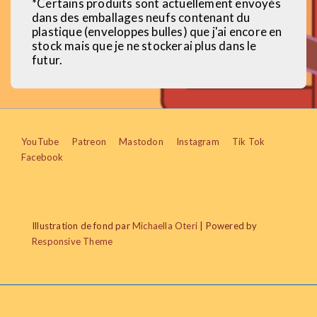
*Certains produits sont actuellement envoyés
dans des emballages neufs contenant du
plastique (enveloppes bulles) que j'ai encore en
stock mais que je ne stockerai plus dans le
futur.
Menu
YouTube
Patreon
Mastodon
Instagram
Tik Tok
Facebook
du
bas
de
Illustration de fond par
Michaella Oteri
| Powered by
page
Responsive Theme