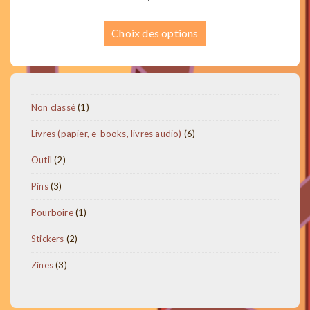
Ce
Choix des options
produit
a
plusieurs
variations.
1
Non classé
1
Les
produit
6
Livres (papier, e-books, livres audio)
6
options
produits
2
Outil
2
peuvent
produits
être
3
Pins
3
produits
choisies
1
Pourboire
1
sur
produit
2
Stickers
2
la
produits
3
Zines
3
page
produits
du
produit