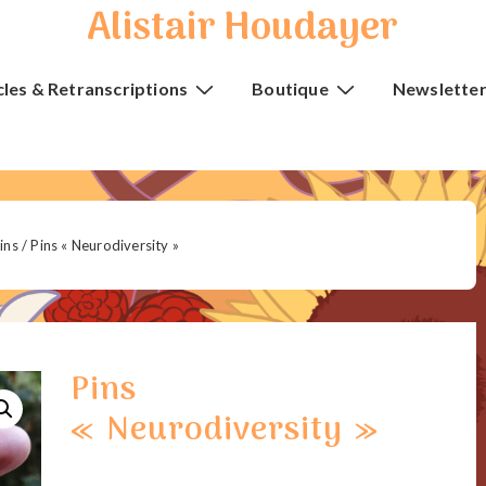
Alistair Houdayer
cles & Retranscriptions
Boutique
Newslette
ins
/ Pins « Neurodiversity »
Pins
« Neurodiversity »