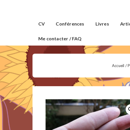
↓
passer
Main
au
CV
Conférences
Livres
Arti
Navigation
contenu
principal
Me contacter / FAQ
Accueil
/
P