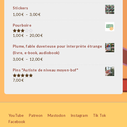
de
Stickers
prix :
Plage
1,00
€
–
3,00
€
1,00 €
de
à
Pourboire
prix :
5,00 €
1,00 €
Plage
1,00
€
–
20,00
€
Note
3.00
à
de
sur 5
Plume, fable duveteuse pour interprète étrange
3,00 €
prix :
(livre, e-book, audiobook)
1,00 €
Plage
3,00
€
–
12,00
€
à
de
20,00 €
Pins "Autiste de niveau moyen-bof"
prix :
3,00 €
7,00
€
Note
5.00
sur 5
à
12,00 €
Menu
YouTube
Patreon
Mastodon
Instagram
Tik Tok
Facebook