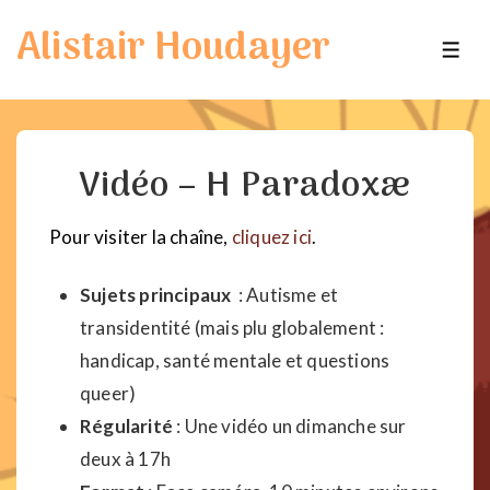
↓
Alistair Houdayer
passer
ME
au
contenu
principal
Vidéo – H Paradoxæ
Pour visiter la chaîne,
cliquez ici
.
Sujets principaux
: Autisme et
transidentité (mais plu globalement :
handicap, santé mentale et questions
queer)
Régularité
: Une vidéo un dimanche sur
deux à 17h