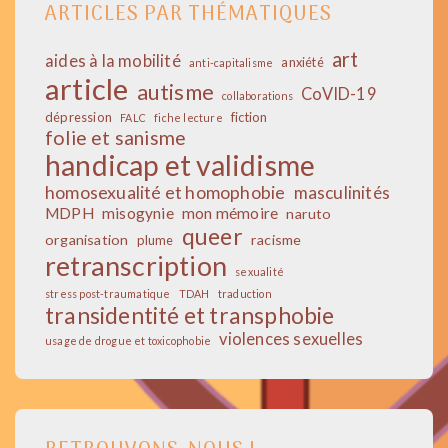
ARTICLES PAR THÉMATIQUES
art
aides à la mobilité
anxiété
anti-capitalisme
article
autisme
CoVID-19
collaborations
dépression
fiction
FALC
fiche lecture
folie et sanisme
handicap et validisme
homosexualité et homophobie
masculinités
MDPH
misogynie
mon mémoire
naruto
queer
organisation
racisme
plume
retranscription
sexualité
stress post-traumatique
TDAH
traduction
transidentité et transphobie
violences sexuelles
usage de drogue et toxicophobie