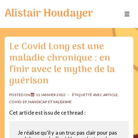
↓
Alistair Houdayer
passer
ME
au
contenu
principal
Le Covid Long est une
maladie chronique : en
finir avec le mythe de la
guérison
POSTED ON
11 JANVIER 2022
ÉTIQUETTÉ AVEC
ARTICLE
,
COVID-19
,
HANDICAP ET VALIDISME
Cet article est issu de ce thread :
Je réalise qu'il y a un truc pas clair pour pas