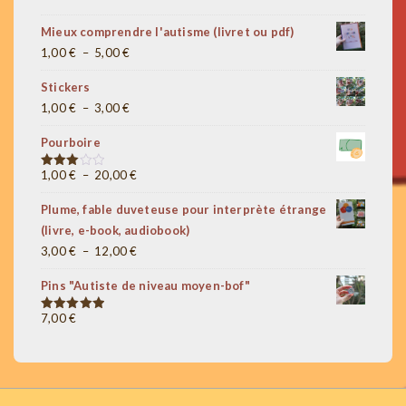
Mieux comprendre l'autisme (livret ou pdf)
Plage
1,00
€
–
5,00
€
de
Stickers
prix :
Plage
1,00
€
–
3,00
€
1,00 €
de
à
Pourboire
prix :
5,00 €
1,00 €
Plage
1,00
€
–
20,00
€
Note
3.00
à
de
sur 5
Plume, fable duveteuse pour interprète étrange
3,00 €
prix :
(livre, e-book, audiobook)
1,00 €
Plage
3,00
€
–
12,00
€
à
de
20,00 €
Pins "Autiste de niveau moyen-bof"
prix :
3,00 €
7,00
€
Note
5.00
sur 5
à
12,00 €