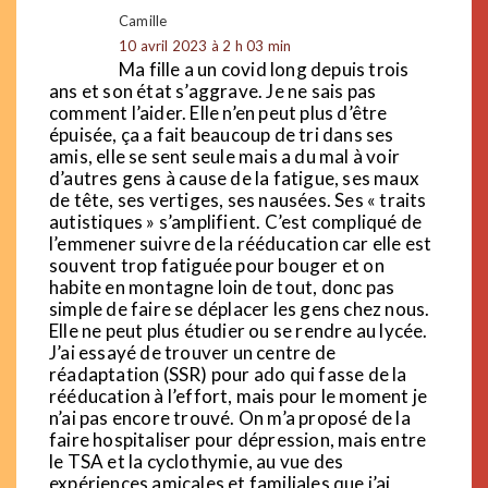
Camille
10 avril 2023 à 2 h 03 min
Ma fille a un covid long depuis trois
ans et son état s’aggrave. Je ne sais pas
comment l’aider. Elle n’en peut plus d’être
épuisée, ça a fait beaucoup de tri dans ses
amis, elle se sent seule mais a du mal à voir
d’autres gens à cause de la fatigue, ses maux
de tête, ses vertiges, ses nausées. Ses « traits
autistiques » s’amplifient. C’est compliqué de
l’emmener suivre de la rééducation car elle est
souvent trop fatiguée pour bouger et on
habite en montagne loin de tout, donc pas
simple de faire se déplacer les gens chez nous.
Elle ne peut plus étudier ou se rendre au lycée.
J’ai essayé de trouver un centre de
réadaptation (SSR) pour ado qui fasse de la
rééducation à l’effort, mais pour le moment je
n’ai pas encore trouvé. On m’a proposé de la
faire hospitaliser pour dépression, mais entre
le TSA et la cyclothymie, au vue des
expériences amicales et familiales que j’ai