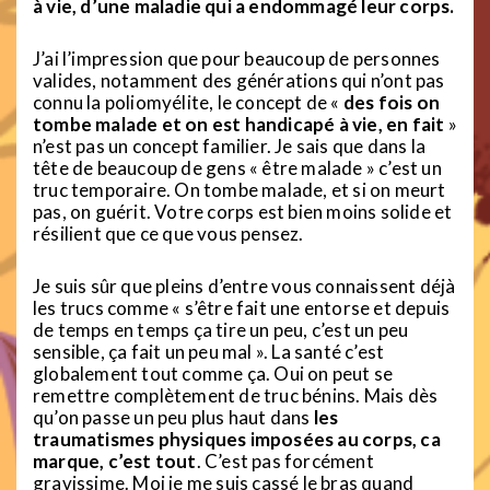
à vie, d’une maladie qui a endommagé leur corps.
J’ai l’impression que pour beaucoup de personnes
valides, notamment des générations qui n’ont pas
connu la poliomyélite, le concept de «
des fois on
tombe malade et on est handicapé à vie, en fait
»
n’est pas un concept familier. Je sais que dans la
tête de beaucoup de gens « être malade » c’est un
truc temporaire. On tombe malade, et si on meurt
pas, on guérit. Votre corps est bien moins solide et
résilient que ce que vous pensez.
Je suis sûr que pleins d’entre vous connaissent déjà
les trucs comme « s’être fait une entorse et depuis
de temps en temps ça tire un peu, c’est un peu
sensible, ça fait un peu mal ». La santé c’est
globalement tout comme ça. Oui on peut se
remettre complètement de truc bénins. Mais dès
qu’on passe un peu plus haut dans
les
traumatismes physiques imposées au corps, ca
marque, c’est tout
. C’est pas forcément
gravissime. Moi je me suis cassé le bras quand