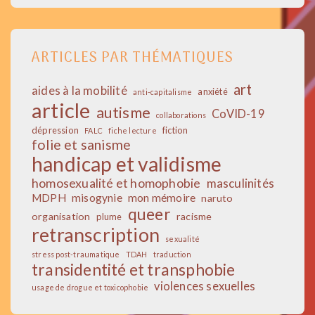
ARTICLES PAR THÉMATIQUES
art
aides à la mobilité
anxiété
anti-capitalisme
article
autisme
CoVID-19
collaborations
dépression
fiction
FALC
fiche lecture
folie et sanisme
handicap et validisme
homosexualité et homophobie
masculinités
MDPH
misogynie
mon mémoire
naruto
queer
organisation
racisme
plume
retranscription
sexualité
stress post-traumatique
TDAH
traduction
transidentité et transphobie
violences sexuelles
usage de drogue et toxicophobie