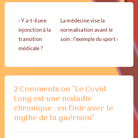
Navigation
Previous
Next
‹ Y a-t-il une
La médecine vise la
de
Post
Post
injonction à la
normalisation avant le
is
is
transition
soin : l’exemple du sport ›
l’article
médicale ?
2 Comments on “
Le Covid
Long est une maladie
chronique : en finir avec le
mythe de la guérison
”