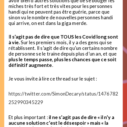
avoir bien d’autres solutions que de se bouger les
miches très fort et très vites pour les personnes
handi qui ne peuvent pas être guérie, parce que
sinon vu le nombre de nouvelles personnes handi
qui arrive, on est dans la giga merde.
I
l s’agit pas de dire que TOUS les Covid long sont
à vie.
Sur les premiers mois, il y a des gens qui se
rétablissent. Il s’agit de dire qu’un certains nombre
de personne se le traine depuis plus d’un an, et que
plus le temps passe, plus les chances que ce soit
définitif augmente
.
Je vous invite à lire ce thread sur le sujet :
https://twitter.com/SimonDecary/status/1476782
252990345229
Et plus important :
il ne s’agit pas de dire « il n’y a
aucune solution c’est le désespoir » mais « la