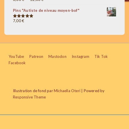
à
de
20,00 €
Pins "Autiste de niveau moyen-bof"
prix :
3,00 €
7,00
€
Note
5.00
sur 5
à
12,00 €
Menu
YouTube
Patreon
Mastodon
Instagram
Tik Tok
Facebook
du
bas
de
Illustration de fond par
Michaella Oteri
| Powered by
page
Responsive Theme