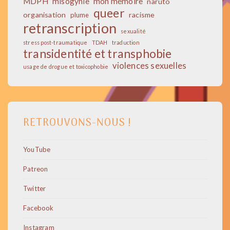
MDPH
misogynie
mon mémoire
naruto
queer
organisation
racisme
plume
retranscription
sexualité
stress post-traumatique
TDAH
traduction
transidentité et transphobie
violences sexuelles
usage de drogue et toxicophobie
RETROUVONS-NOUS !
YouTube
Patreon
Twitter
Facebook
Instagram