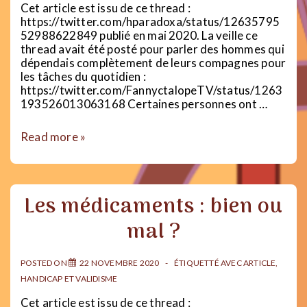
ma
Cet article est issu de ce thread :
capacité
https://twitter.com/hparadoxa/status/12635795
à
52988622849 publié en mai 2020. La veille ce
travailler
thread avait été posté pour parler des hommes qui
dépendais complètement de leurs compagnes pour
les tâches du quotidien :
https://twitter.com/FannyctalopeTV/status/1263
193526013063168 Certaines personnes ont …
Hommes
Read more »
handicapés
et
misogynie
Les médicaments : bien ou
mal ?
POSTED ON
22 NOVEMBRE 2020
ÉTIQUETTÉ AVEC
ARTICLE
,
HANDICAP ET VALIDISME
Cet article est issu de ce thread :