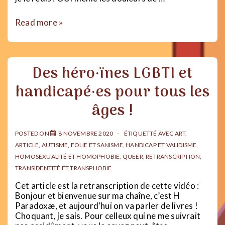
Que
Read more »
peut
et
DOIT
faire
Des héro·ïnes LGBTI et
un·e
médecin
handicapé·es pour tous les
quand
vous
âges !
avez
mal
POSTED ON
8 NOVEMBRE 2020
ÉTIQUETTÉ AVEC
ART
,
ARTICLE
,
AUTISME
,
FOLIE ET SANISME
,
HANDICAP ET VALIDISME
,
HOMOSEXUALITÉ ET HOMOPHOBIE
,
QUEER
,
RETRANSCRIPTION
,
TRANSIDENTITÉ ET TRANSPHOBIE
Cet article est la retranscription de cette vidéo :
Bonjour et bienvenue sur ma chaîne, c’est H
Paradoxæ, et aujourd’hui on va parler de livres !
Choquant, je sais. Pour celleux qui ne me suivrait