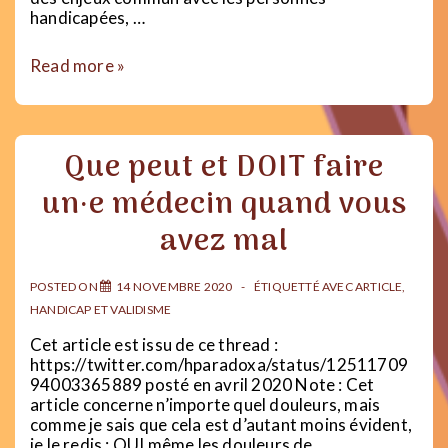
handicapées, …
La
Read more »
dépression
est-
elle
un
Que peut et DOIT faire
handicap
?
un·e médecin quand vous
avez mal
POSTED ON
14 NOVEMBRE 2020
ÉTIQUETTÉ AVEC
ARTICLE
,
HANDICAP ET VALIDISME
Cet article est issu de ce thread :
https://twitter.com/hparadoxa/status/12511709
94003365889 posté en avril 2020 Note : Cet
article concerne n’importe quel douleurs, mais
comme je sais que cela est d’autant moins évident,
je le redis : OUI même les douleurs de …