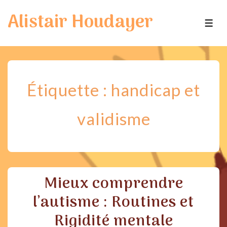
↓
Alistair Houdayer
passer
ME
au
contenu
principal
Étiquette :
handicap et
validisme
Mieux comprendre
l’autisme : Routines et
Rigidité mentale