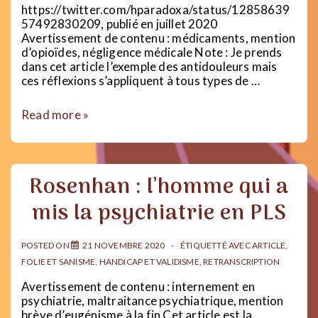
https://twitter.com/hparadoxa/status/12858639
57492830209, publié en juillet 2020
Avertissement de contenu : médicaments, mention
d’opioïdes, négligence médicale Note : Je prends
dans cet article l’exemple des antidouleurs mais
ces réflexions s’appliquent à tous types de …
Les
Read more »
médicaments
:
bien
ou
Rosenhan : l’homme qui a
mal
?
mis la psychiatrie en PLS
POSTED ON
21 NOVEMBRE 2020
ÉTIQUETTÉ AVEC
ARTICLE
,
FOLIE ET SANISME
,
HANDICAP ET VALIDISME
,
RETRANSCRIPTION
Avertissement de contenu : internement en
psychiatrie, maltraitance psychiatrique, mention
brève d’eugénisme à la fin Cet article est la