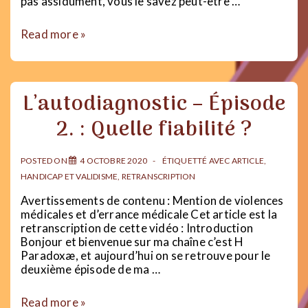
pas assidûment, vous le savez peut-être …
Des
Read more »
héro·ïnes
LGBTI
et
handicapé·es
L’autodiagnostic – Épisode
pour
tous
2. : Quelle fiabilité ?
les
âges
!
POSTED ON
4 OCTOBRE 2020
ÉTIQUETTÉ AVEC
ARTICLE
,
HANDICAP ET VALIDISME
,
RETRANSCRIPTION
Avertissements de contenu : Mention de violences
médicales et d’errance médicale Cet article est la
retranscription de cette vidéo : Introduction
Bonjour et bienvenue sur ma chaîne c’est H
Paradoxæ, et aujourd’hui on se retrouve pour le
deuxième épisode de ma …
L’autodiagnostic
Read more »