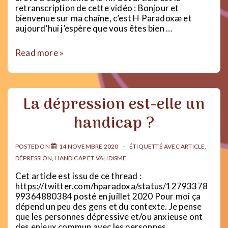
retranscription de cette vidéo : Bonjour et
bienvenue sur ma chaîne, c’est H Paradoxæ et
aujourd’hui j’espère que vous êtes bien …
Rosenhan
Read more »
:
l’homme
qui
a
La dépression est-elle un
mis
la
handicap ?
psychiatrie
en
PLS
POSTED ON
14 NOVEMBRE 2020
ÉTIQUETTÉ AVEC
ARTICLE
,
DÉPRESSION
,
HANDICAP ET VALIDISME
Cet article est issu de ce thread :
https://twitter.com/hparadoxa/status/12793378
99364880384 posté en juillet 2020 Pour moi ça
dépend un peu des gens et du contexte. Je pense
que les personnes dépressive et/ou anxieuse ont
des enjeux commun avec les personnes