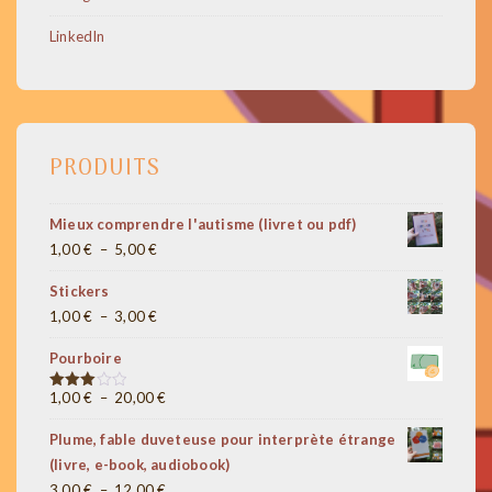
LinkedIn
PRODUITS
Mieux comprendre l'autisme (livret ou pdf)
Plage
1,00
€
–
5,00
€
de
Stickers
prix :
Plage
1,00
€
–
3,00
€
1,00 €
de
à
Pourboire
prix :
5,00 €
1,00 €
Plage
1,00
€
–
20,00
€
Note
3.00
à
de
sur 5
Plume, fable duveteuse pour interprète étrange
3,00 €
prix :
(livre, e-book, audiobook)
1,00 €
Plage
3,00
€
–
12,00
€