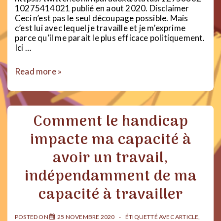
10275414021 publié en aout 2020. Disclaimer
Ceci n’est pas le seul découpage possible. Mais
c’est lui avec lequel je travaille et je m’exprime
parce qu’il me parait le plus efficace politiquement.
Ici …
Handicap
Read more »
ou
maladie
?
Comment le handicap
impacte ma capacité à
avoir un travail,
indépendamment de ma
capacité à travailler
POSTED ON
25 NOVEMBRE 2020
ÉTIQUETTÉ AVEC
ARTICLE
,