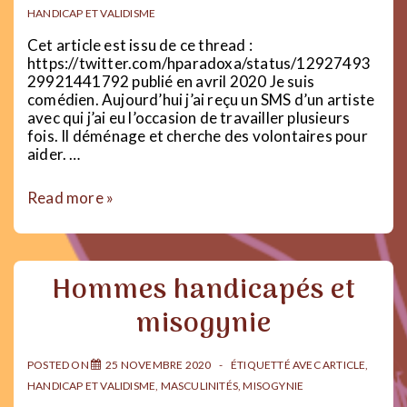
HANDICAP ET VALIDISME
Cet article est issu de ce thread :
https://twitter.com/hparadoxa/status/12927493
29921441792 publié en avril 2020 Je suis
comédien. Aujourd’hui j’ai reçu un SMS d’un artiste
avec qui j’ai eu l’occasion de travailler plusieurs
fois. Il déménage et cherche des volontaires pour
aider. …
Comment
Read more »
le
handicap
impacte
ma
Hommes handicapés et
capacité
à
misogynie
avoir
un
travail,
POSTED ON
25 NOVEMBRE 2020
ÉTIQUETTÉ AVEC
ARTICLE
,
indépendamment
HANDICAP ET VALIDISME
,
MASCULINITÉS
,
MISOGYNIE
de