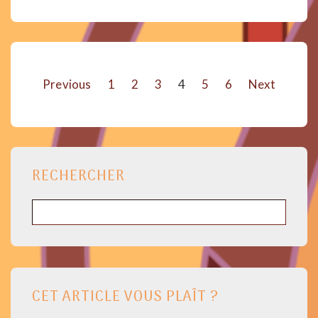
–
Épisode
2.
:
Quelle
Pagination
fiabilité
Previous
1
2
3
4
5
6
Next
?
des
publications
RECHERCHER
Rechercher
CET ARTICLE VOUS PLAÎT ?