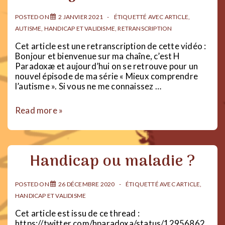
POSTED ON
2 JANVIER 2021
ÉTIQUETTÉ AVEC
ARTICLE
,
AUTISME
,
HANDICAP ET VALIDISME
,
RETRANSCRIPTION
Cet article est une retranscription de cette vidéo :
Bonjour et bienvenue sur ma chaîne, c’est H
Paradoxæ et aujourd’hui on se retrouve pour un
nouvel épisode de ma série « Mieux comprendre
l’autisme ». Si vous ne me connaissez …
Mieux
Read more »
comprendre
l’autisme
:
Routines
Handicap ou maladie ?
et
Rigidité
mentale
POSTED ON
26 DÉCEMBRE 2020
ÉTIQUETTÉ AVEC
ARTICLE
,
HANDICAP ET VALIDISME
Cet article est issu de ce thread :
https://twitter.com/hparadoxa/status/12956862