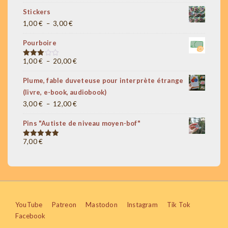
de
Stickers
prix :
Plage
1,00
€
–
3,00
€
1,00 €
de
à
Pourboire
prix :
5,00 €
1,00 €
Plage
1,00
€
–
20,00
€
Note
3.00
à
de
sur 5
Plume, fable duveteuse pour interprète étrange
3,00 €
prix :
(livre, e-book, audiobook)
1,00 €
Plage
3,00
€
–
12,00
€
à
de
20,00 €
Pins "Autiste de niveau moyen-bof"
prix :
3,00 €
7,00
€
Note
5.00
sur 5
à
12,00 €
Menu
YouTube
Patreon
Mastodon
Instagram
Tik Tok
Facebook
du