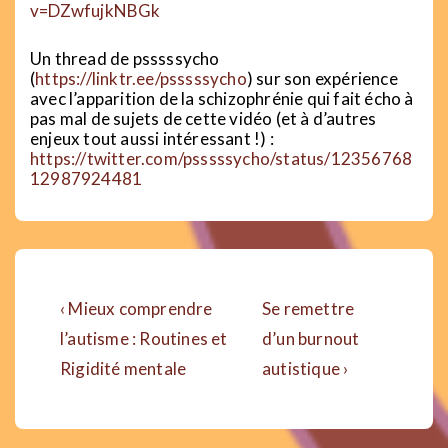
v=DZwfujkNBGk
Un thread de psssssycho
(
https://linktr.ee/psssssycho
) sur son expérience
avec l’apparition de la schizophrénie qui fait écho à
pas mal de sujets de cette vidéo (et à d’autres
enjeux tout aussi intéressant !) :
https://twitter.com/psssssycho/status/12356768
12987924481
Navigation
Previous
Next
‹ Mieux comprendre
Se remettre
de
Post
Post
l’autisme : Routines et
d’un burnout
is
is
Rigidité mentale
autistique ›
l’article