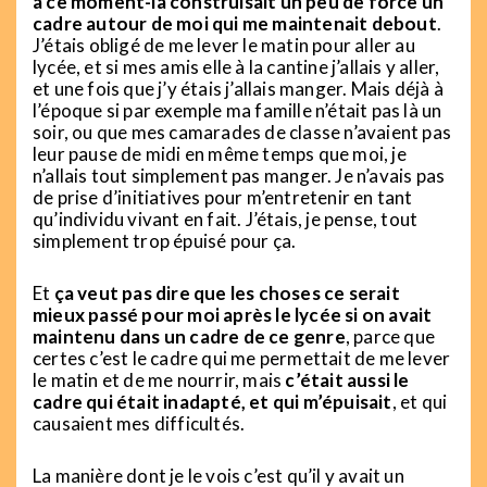
à ce moment-là construisait un peu de force un
cadre autour de moi qui me maintenait debout
.
J’étais obligé de me lever le matin pour aller au
lycée, et si mes amis elle à la cantine j’allais y aller,
et une fois que j’y étais j’allais manger. Mais déjà à
l’époque si par exemple ma famille n’était pas là un
soir, ou que mes camarades de classe n’avaient pas
leur pause de midi en même temps que moi, je
n’allais tout simplement pas manger. Je n’avais pas
de prise d’initiatives pour m’entretenir en tant
qu’individu vivant en fait. J’étais, je pense, tout
simplement trop épuisé pour ça.
Et
ça veut pas dire que les choses ce serait
mieux passé pour moi après le lycée si on avait
maintenu dans un cadre de ce genre
, parce que
certes c’est le cadre qui me permettait de me lever
le matin et de me nourrir, mais
c’était aussi le
cadre qui était inadapté, et qui m’épuisait
, et qui
causaient mes difficultés.
La manière dont je le vois c’est qu’il y avait un