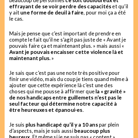
beaucoup de personnes
ce soit douloureux et
effrayant
de se voir perdre des capacités
et qu’il
y ait
une forme de deuil à faire
, pour moi ça a été
le cas.
Mais je pense que c’est important de prendre en
compte le fait qu’il ne s’agit pas juste de « Avant je
pouvais faire ça et maintenant plus. » mais aussi «
Avant je pouvais encaisser cette violence là et
maintenant plus.
»
Je sais que c’est pas une note très positive pour
finir une vidéo, mais du coup je tiens quand même à
ajouter que cette expérience là c’est une des
choses qui me pousse à affirmer que
la « gravité »
de nos handicaps entre guillemets n’est pas le
seul facteur qui détermine notre capacité à
être heureuxes et épanoui·es
.
Je suis
plus handicapé qu’il y a 10 ans
par plein
d’aspects, mais je suis aussi
beaucoup plus
heureux
. Et même si je ne suis pas « content »