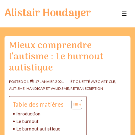
↓
Alistair Houdayer
passer
ME
au
contenu
principal
Mieux comprendre
l’autisme : Le burnout
autistique
POSTED ON
17 JANVIER 2021
ÉTIQUETTÉ AVEC
ARTICLE
,
AUTISME
,
HANDICAP ET VALIDISME
,
RETRANSCRIPTION
Table des matières
Inroduction
Le burnout
Le burnout autistique