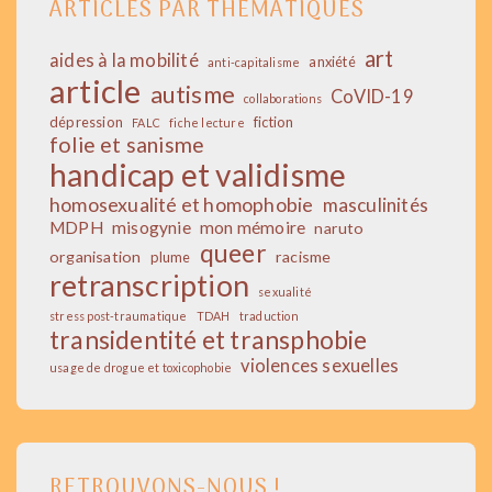
ARTICLES PAR THÉMATIQUES
art
aides à la mobilité
anxiété
anti-capitalisme
article
autisme
CoVID-19
collaborations
dépression
fiction
FALC
fiche lecture
folie et sanisme
handicap et validisme
homosexualité et homophobie
masculinités
MDPH
misogynie
mon mémoire
naruto
queer
organisation
racisme
plume
retranscription
sexualité
stress post-traumatique
TDAH
traduction
transidentité et transphobie
violences sexuelles
usage de drogue et toxicophobie
RETROUVONS-NOUS !