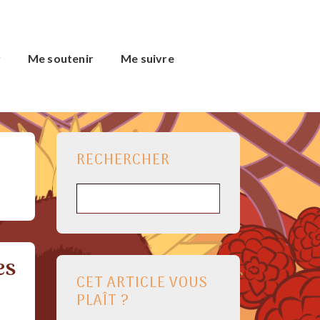
r
Me soutenir
Me suivre
RECHERCHER
Rechercher
es
CET ARTICLE VOUS
PLAÎT ?