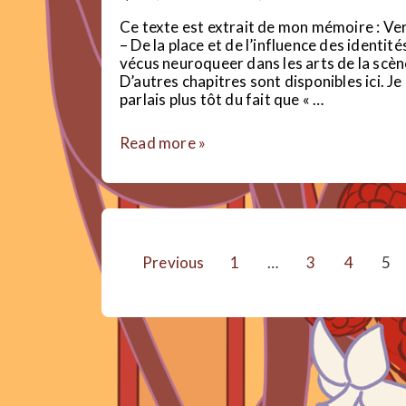
Ce texte est extrait de mon mémoire : Ve
– De la place et de l’influence des identité
vécus neuroqueer dans les arts de la scèn
D’autres chapitres sont disponibles ici. Je
parlais plus tôt du fait que « …
#RepresentationMatters
Read more »
Pagination
Previous
1
…
3
4
5
des
publications