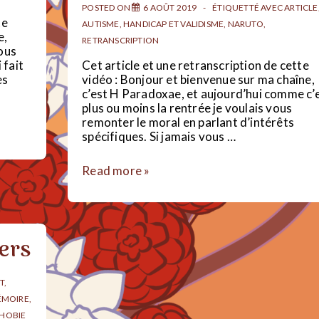
POSTED ON
6 AOÛT 2019
ÉTIQUETTÉ AVEC
ARTICLE
te
AUTISME
,
HANDICAP ET VALIDISME
,
NARUTO
,
e,
RETRANSCRIPTION
vous
 fait
Cet article et une retranscription de cette
es
vidéo : Bonjour et bienvenue sur ma chaîne,
c’est H Paradoxae, et aujourd’hui comme c’
plus ou moins la rentrée je voulais vous
remonter le moral en parlant d’intérêts
spécifiques. Si jamais vous …
Mes
Read more »
intérêts
spécifiques
!
ers
T
,
MOIRE
,
PHOBIE