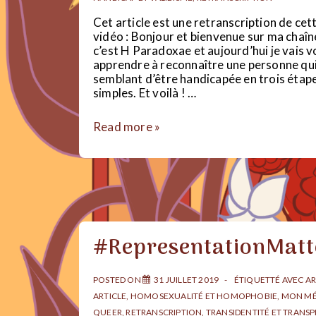
Cet article est une retranscription de cet
vidéo : Bonjour et bienvenue sur ma chaîn
c’est H Paradoxae et aujourd’hui je vais 
apprendre à reconnaître une personne qui
semblant d’être handicapée en trois étap
simples. Et voilà ! …
Faux
Read more »
handicapés
?
#RepresentationMatt
POSTED ON
31 JUILLET 2019
ÉTIQUETTÉ AVEC
AR
ARTICLE
,
HOMOSEXUALITÉ ET HOMOPHOBIE
,
MON MÉ
QUEER
,
RETRANSCRIPTION
,
TRANSIDENTITÉ ET TRANS