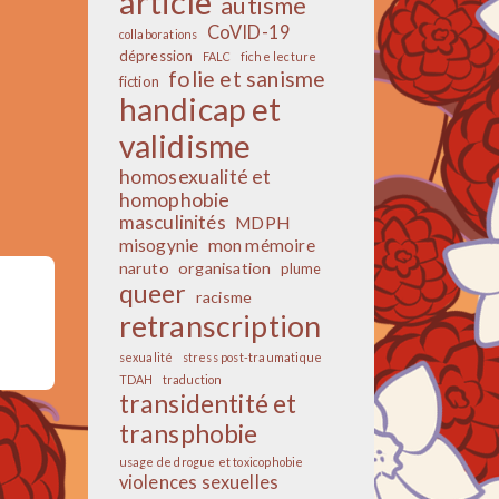
article
autisme
CoVID-19
collaborations
dépression
FALC
fiche lecture
folie et sanisme
fiction
handicap et
validisme
homosexualité et
homophobie
masculinités
MDPH
misogynie
mon mémoire
naruto
organisation
plume
queer
racisme
retranscription
sexualité
stress post-traumatique
TDAH
traduction
transidentité et
transphobie
usage de drogue et toxicophobie
violences sexuelles