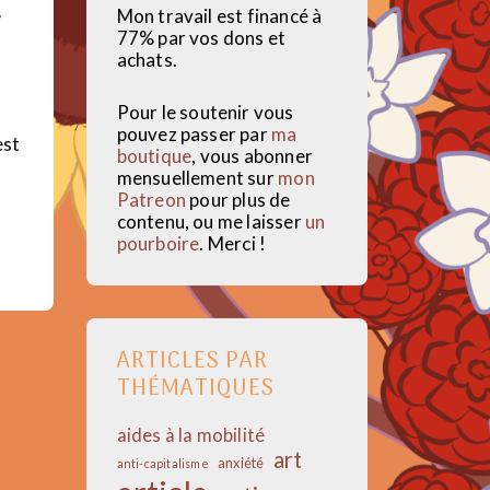
,
Mon travail est financé à
77% par vos dons et
achats.
Pour le soutenir vous
pouvez passer par
ma
est
boutique
, vous abonner
mensuellement sur
mon
Patreon
pour plus de
contenu, ou me laisser
un
pourboire
. Merci !
ARTICLES PAR
THÉMATIQUES
aides à la mobilité
art
anxiété
anti-capitalisme