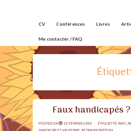
↓
passer
Main
au
CV
Conférences
Livres
Arti
Navigation
contenu
principal
Me contacter / FAQ
Étiquet
Faux handicapés ?
POSTED ON
25 FÉVRIER 2020
ÉTIQUETTÉ AVEC
A
HANDICAP ET VALIDISME
,
RETRANSCRIPTION