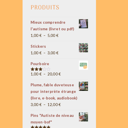
PRODUITS
Mieux comprendre
l'autisme (livret ou pdf)
Plage
1,00
€
–
5,00
€
de
Stickers
prix :
Plage
1,00
€
–
3,00
€
1,00 €
de
à
Pourboire
prix :
5,00 €
1,00 €
Plage
1,00
€
–
20,00
€
Note
3.00
à
de
sur 5
Plume, fable duveteuse
3,00 €
prix :
pour interprète étrange
1,00 €
(livre, e-book, audiobook)
à
Plage
3,00
€
–
12,00
€
20,00 €
de
Pins "Autiste de niveau
prix :
moyen-bof"
3,00 €