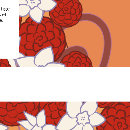
rtige
s et
e.