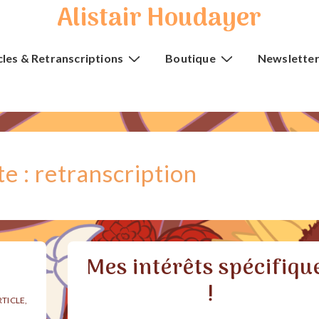
Alistair Houdayer
cles & Retranscriptions
Boutique
Newslette
te :
retranscription
Mes intérêts spécifiqu
!
RTICLE
,