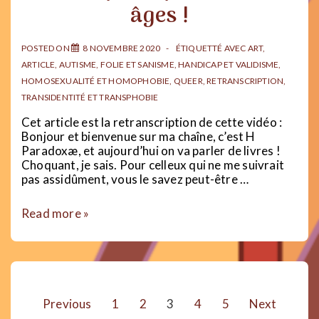
en
âges !
PLS
POSTED ON
8 NOVEMBRE 2020
ÉTIQUETTÉ AVEC
ART
,
ARTICLE
,
AUTISME
,
FOLIE ET SANISME
,
HANDICAP ET VALIDISME
,
HOMOSEXUALITÉ ET HOMOPHOBIE
,
QUEER
,
RETRANSCRIPTION
,
TRANSIDENTITÉ ET TRANSPHOBIE
Cet article est la retranscription de cette vidéo :
Bonjour et bienvenue sur ma chaîne, c’est H
Paradoxæ, et aujourd’hui on va parler de livres !
Choquant, je sais. Pour celleux qui ne me suivrait
pas assidûment, vous le savez peut-être …
Des
Read more »
héro·ïnes
LGBTI
et
handicapé·es
pour
Pagination
tous
Previous
1
2
3
4
5
Next
les