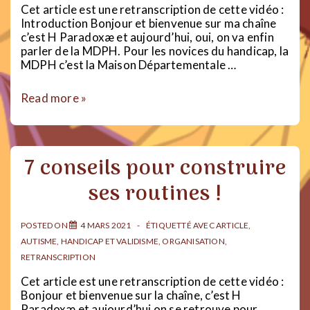
Cet article est une retranscription de cette vidéo :
Introduction Bonjour et bienvenue sur ma chaîne
c’est H Paradoxæ et aujourd’hui, oui, on va enfin
parler de la MDPH. Pour les novices du handicap, la
MDPH c’est la Maison Départementale …
Comprendre
Read more »
la
MDPH
–
Ep.
7 conseils pour construire
1
:
ses routines !
Les
aides
POSTED ON
4 MARS 2021
ÉTIQUETTÉ AVEC
ARTICLE
,
AUTISME
,
HANDICAP ET VALIDISME
,
ORGANISATION
,
RETRANSCRIPTION
Cet article est une retranscription de cette vidéo :
Bonjour et bienvenue sur la chaîne, c’est H
Paradoxæ et aujourd’hui on se retrouve pour