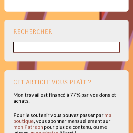
des
âges
!
publications
RECHERCHER
Rechercher
CET ARTICLE VOUS PLAÎT ?
Mon travail est financé à 77% par vos dons et
achats.
Pour le soutenir vous pouvez passer par
ma
boutique
, vous abonner mensuellement sur
mon Patreon
pour plus de contenu, ou me
laisser
un pourboire
. Merci !