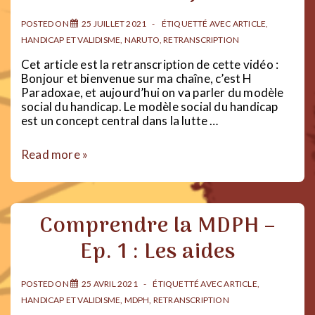
POSTED ON
25 JUILLET 2021
ÉTIQUETTÉ AVEC
ARTICLE
,
HANDICAP ET VALIDISME
,
NARUTO
,
RETRANSCRIPTION
Cet article est la retranscription de cette vidéo :
Bonjour et bienvenue sur ma chaîne, c’est H
Paradoxae, et aujourd’hui on va parler du modèle
social du handicap. Le modèle social du handicap
est un concept central dans la lutte …
Le
Read more »
modèle
social
du
handicap
Comprendre la MDPH –
(expliqué
par
Ep. 1 : Les aides
Naruto)
POSTED ON
25 AVRIL 2021
ÉTIQUETTÉ AVEC
ARTICLE
,
HANDICAP ET VALIDISME
,
MDPH
,
RETRANSCRIPTION