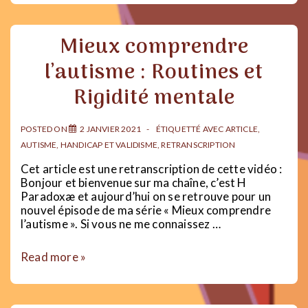
l’autisme
:
Le
Mieux comprendre
burnout
autistique
l’autisme : Routines et
Rigidité mentale
POSTED ON
2 JANVIER 2021
ÉTIQUETTÉ AVEC
ARTICLE
,
AUTISME
,
HANDICAP ET VALIDISME
,
RETRANSCRIPTION
Cet article est une retranscription de cette vidéo :
Bonjour et bienvenue sur ma chaîne, c’est H
Paradoxæ et aujourd’hui on se retrouve pour un
nouvel épisode de ma série « Mieux comprendre
l’autisme ». Si vous ne me connaissez …
Mieux
Read more »
comprendre
l’autisme
: