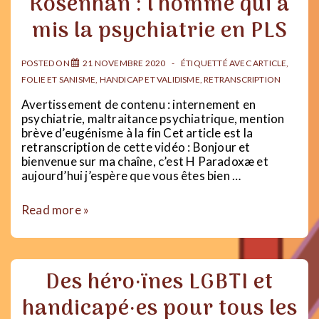
Rosenhan : l’homme qui a
with
me
mis la psychiatrie en PLS
2021
–
Bilan
POSTED ON
21 NOVEMBRE 2020
ÉTIQUETTÉ AVEC
ARTICLE
,
2020
FOLIE ET SANISME
,
HANDICAP ET VALIDISME
,
RETRANSCRIPTION
Avertissement de contenu : internement en
psychiatrie, maltraitance psychiatrique, mention
brève d’eugénisme à la fin Cet article est la
retranscription de cette vidéo : Bonjour et
bienvenue sur ma chaîne, c’est H Paradoxæ et
aujourd’hui j’espère que vous êtes bien …
Rosenhan
Read more »
:
l’homme
qui
a
Des héro·ïnes LGBTI et
mis
la
handicapé·es pour tous les
psychiatrie