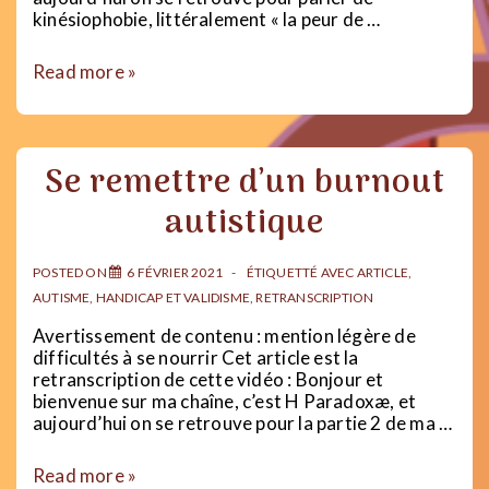
kinésiophobie, littéralement « la peur de …
Kinésiophobie,
Read more »
anxiété,
dépression…
comment
briser
Se remettre d’un burnout
le
cercle
autistique
vicieux
?
POSTED ON
6 FÉVRIER 2021
ÉTIQUETTÉ AVEC
ARTICLE
,
AUTISME
,
HANDICAP ET VALIDISME
,
RETRANSCRIPTION
Avertissement de contenu : mention légère de
difficultés à se nourrir Cet article est la
retranscription de cette vidéo : Bonjour et
bienvenue sur ma chaîne, c’est H Paradoxæ, et
aujourd’hui on se retrouve pour la partie 2 de ma …
Se
Read more »