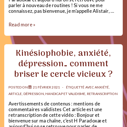
parler à nouveau de routines ! Si vous ne me
connaissez, pas bienvenue, je m’appelle Alistair, …
7
Read more »
conseils
pour
construire
ses
Kinésiophobie, anxiété,
routines
!
dépression… comment
briser le cercle vicieux ?
POSTED ON
21 FÉVRIER 2021
ÉTIQUETTÉ AVEC
ANXIÉTÉ
,
ARTICLE
,
DÉPRESSION
,
HANDICAP ET VALIDISME
,
RETRANSCRIPTION
Avertissements de contenus : mentions de
commentaires validistes Cet article est une
retranscription de cette vidéo : Bonjour et
bienvenue sur ma chaîne, c’est H Paradoxæ et
aujourd’hui on se retrouve pour parler de