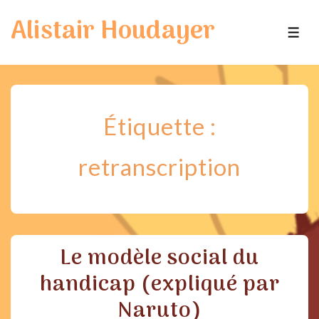
↓
Alistair Houdayer
passer
ME
au
contenu
principal
Étiquette :
retranscription
Le modèle social du
handicap (expliqué par
Naruto)