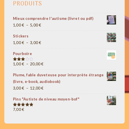
PRODUITS
Mieux comprendre l'autisme (livret ou pdf)
Plage
1,00
€
–
5,00
€
de
Stickers
prix :
Plage
1,00
€
–
3,00
€
1,00 €
de
à
Pourboire
prix :
5,00 €
1,00 €
Plage
1,00
€
–
20,00
€
Note
3.00
à
de
sur 5
Plume, fable duveteuse pour interprète étrange
3,00 €
prix :
(livre, e-book, audiobook)
1,00 €
Plage
3,00
€
–
12,00
€
à
de
20,00 €
Pins "Autiste de niveau moyen-bof"
prix :
3,00 €
7,00
€
Note
5.00
sur 5
à
12,00 €