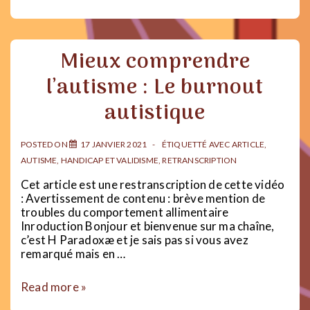
remettre
d’un
burnout
autistique
Mieux comprendre
l’autisme : Le burnout
autistique
POSTED ON
17 JANVIER 2021
ÉTIQUETTÉ AVEC
ARTICLE
,
AUTISME
,
HANDICAP ET VALIDISME
,
RETRANSCRIPTION
Cet article est une restranscription de cette vidéo
: Avertissement de contenu : brève mention de
troubles du comportement allimentaire
Inroduction Bonjour et bienvenue sur ma chaîne,
c’est H Paradoxæ et je sais pas si vous avez
remarqué mais en …
Mieux
Read more »
comprendre