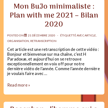
Routines
Mon BuJo minimaliste :
et
Rigidité
Plan with me 2021 – Bilan
mentale
2020
POSTED ON
21 DÉCEMBRE 2020
ÉTIQUETTÉ AVEC
ARTICLE
,
ORGANISATION
,
RETRANSCRIPTION
Cet article est une retranscription de cette vidéo :
Bonjour et bienvenue sur ma chaîne, c’est H
Paradoxæ, et aujourd’hui on se retrouve
exceptionnellement en voix off pour notre
dernière vidéo de l’année. Comme l’année dernière
je voulais faire avec …
Mon
Read more »
BuJo
minimaliste
:
Plan