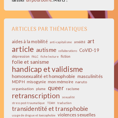
ARTICLES PAR THÉMATIQUES
art
aides à la mobilité
anxiété
anti-capitalisme
article
autisme
CoVID-19
collaborations
dépression
fiction
FALC
fiche lecture
folie et sanisme
handicap et validisme
homosexualité et homophobie
masculinités
MDPH
misogynie
mon mémoire
naruto
queer
organisation
racisme
plume
retranscription
sexualité
stress post-traumatique
TDAH
traduction
transidentité et transphobie
violences sexuelles
usage de drogue et toxicophobie