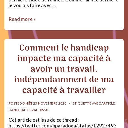
je voulais faire avec …
Mon
Read more »
BuJo
minimaliste
:
Plan
Comment le handicap
with
me
impacte ma capacité à
2021
–
avoir un travail,
Bilan
2020
indépendamment de ma
capacité à travailler
POSTED ON
25 NOVEMBRE 2020
ÉTIQUETTÉ AVEC
ARTICLE
,
HANDICAP ET VALIDISME
Cet article est issu de ce thread :
https://twitter.com/hparadoxa/status/12927493