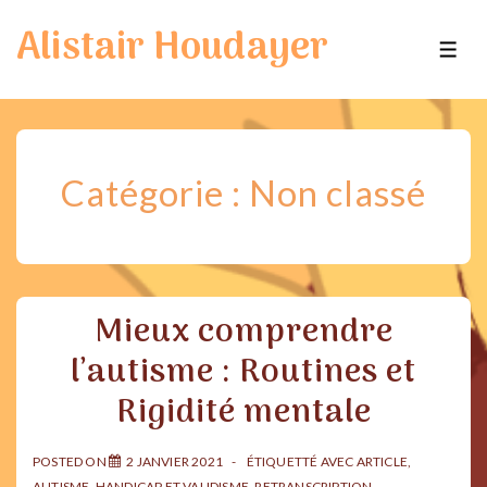
↓
Alistair Houdayer
passer
ME
au
contenu
principal
Catégorie :
Non classé
Mieux comprendre
l’autisme : Routines et
Rigidité mentale
POSTED ON
2 JANVIER 2021
ÉTIQUETTÉ AVEC
ARTICLE
,
AUTISME
,
HANDICAP ET VALIDISME
,
RETRANSCRIPTION