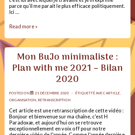
parce qu’il me parait le plus efficace politiquement.
Ici …
Handicap
Read more »
ou
maladie
?
Mon BuJo minimaliste :
Plan with me 2021 – Bilan
2020
POSTED ON
21 DÉCEMBRE 2020
ÉTIQUETTÉ AVEC
ARTICLE
,
ORGANISATION
,
RETRANSCRIPTION
Cet article est une retranscription de cette vidéo :
Bonjour et bienvenue sur ma chaîne, c’est H
Paradoxæ, et aujourd’hui on se retrouve
exceptionnellement en voix off pour notre
dernière vidéo de l’année. Comme l’année dernière