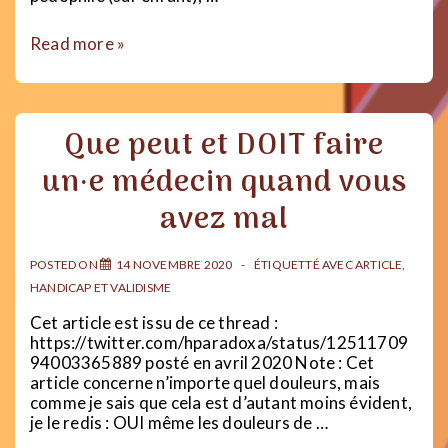
Ephébophilie
Read more »
:
pourquoi
les
relations
Que peut et DOIT faire
ado-
adultes
un·e médecin quand vous
sont
toujours
avez mal
inacceptables
?
POSTED ON
14 NOVEMBRE 2020
ÉTIQUETTÉ AVEC
ARTICLE
,
HANDICAP ET VALIDISME
Cet article est issu de ce thread :
https://twitter.com/hparadoxa/status/12511709
94003365889 posté en avril 2020 Note : Cet
article concerne n’importe quel douleurs, mais
comme je sais que cela est d’autant moins évident,
je le redis : OUI même les douleurs de …