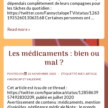
dépendais complètement de leurs compagnes pour
les tâches du quotidien :
https://twitter.com/FannyctalopeTV/status/1263
193526013063168 Certaines personnes ont …
Hommes
Read more »
handicapés
et
misogynie
Les médicaments : bien ou
mal ?
POSTED ON
22 NOVEMBRE 2020
ÉTIQUETTÉ AVEC
ARTICLE
,
HANDICAP ET VALIDISME
Cet article est issu de ce thread :
https://twitter.com/hparadoxa/status/12858639
57492830209, publié en juillet 2020
Avertissement de contenu : médicaments, mention
d’opioïdes, négligence médicale Note : Je prends