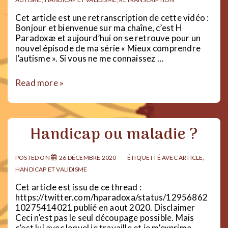
Cet article est une retranscription de cette vidéo :
Bonjour et bienvenue sur ma chaîne, c’est H
Paradoxæ et aujourd’hui on se retrouve pour un
nouvel épisode de ma série « Mieux comprendre
l’autisme ». Si vous ne me connaissez …
Mieux
Read more »
comprendre
l’autisme
:
Routines
Handicap ou maladie ?
et
Rigidité
mentale
POSTED ON
26 DÉCEMBRE 2020
ÉTIQUETTÉ AVEC
ARTICLE
,
HANDICAP ET VALIDISME
Cet article est issu de ce thread :
https://twitter.com/hparadoxa/status/12956862
10275414021 publié en aout 2020. Disclaimer
Ceci n’est pas le seul découpage possible. Mais
c’est lui avec lequel je travaille et je m’exprime