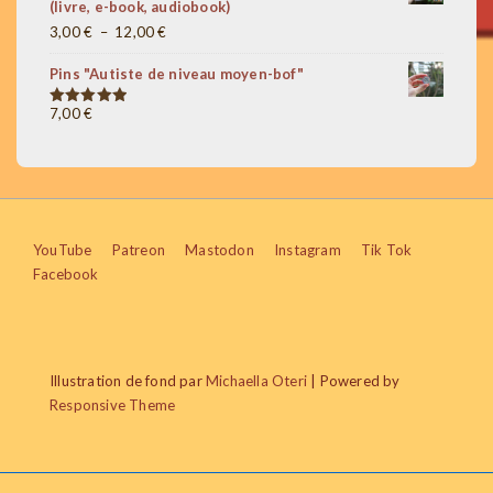
(livre, e-book, audiobook)
1,00 €
Plage
3,00
€
–
12,00
€
à
de
20,00 €
Pins "Autiste de niveau moyen-bof"
prix :
3,00 €
7,00
€
Note
5.00
sur 5
à
12,00 €
Menu
YouTube
Patreon
Mastodon
Instagram
Tik Tok
Facebook
du
bas
de
Illustration de fond par
Michaella Oteri
| Powered by
page
Responsive Theme