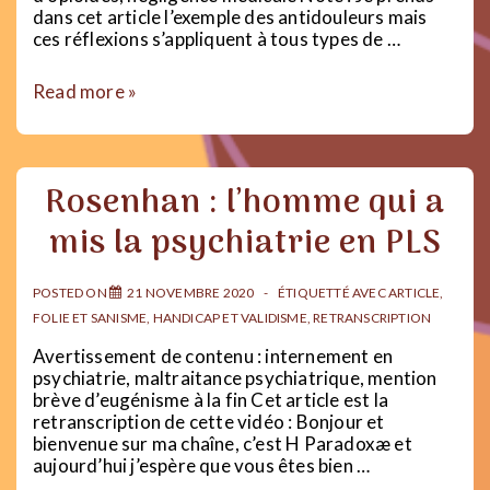
dans cet article l’exemple des antidouleurs mais
ces réflexions s’appliquent à tous types de …
Les
Read more »
médicaments
:
bien
ou
Rosenhan : l’homme qui a
mal
?
mis la psychiatrie en PLS
POSTED ON
21 NOVEMBRE 2020
ÉTIQUETTÉ AVEC
ARTICLE
,
FOLIE ET SANISME
,
HANDICAP ET VALIDISME
,
RETRANSCRIPTION
Avertissement de contenu : internement en
psychiatrie, maltraitance psychiatrique, mention
brève d’eugénisme à la fin Cet article est la
retranscription de cette vidéo : Bonjour et
bienvenue sur ma chaîne, c’est H Paradoxæ et
aujourd’hui j’espère que vous êtes bien …