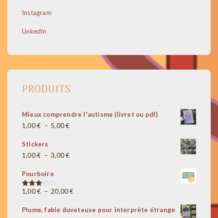
Instagram
LinkedIn
PRODUITS
Mieux comprendre l'autisme (livret ou pdf)
Plage
1,00
€
–
5,00
€
de
Stickers
prix :
Plage
1,00
€
–
3,00
€
1,00 €
de
à
Pourboire
prix :
5,00 €
1,00 €
Plage
1,00
€
–
20,00
€
Note
3.00
à
de
sur 5
Plume, fable duveteuse pour interprète étrange
3,00 €
prix :