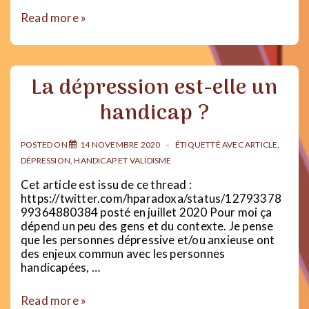
Rosenhan
Read more »
:
l’homme
qui
a
La dépression est-elle un
mis
la
handicap ?
psychiatrie
en
PLS
POSTED ON
14 NOVEMBRE 2020
ÉTIQUETTÉ AVEC
ARTICLE
,
DÉPRESSION
,
HANDICAP ET VALIDISME
Cet article est issu de ce thread :
https://twitter.com/hparadoxa/status/12793378
99364880384 posté en juillet 2020 Pour moi ça
dépend un peu des gens et du contexte. Je pense
que les personnes dépressive et/ou anxieuse ont
des enjeux commun avec les personnes
handicapées, …
La
Read more »