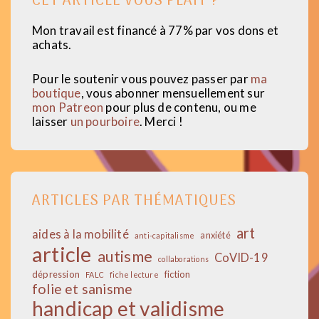
CET ARTICLE VOUS PLAÎT ?
Mon travail est financé à 77% par vos dons et
achats.
Pour le soutenir vous pouvez passer par
ma
boutique
, vous abonner mensuellement sur
mon Patreon
pour plus de contenu, ou me
laisser
un pourboire
. Merci !
ARTICLES PAR THÉMATIQUES
art
aides à la mobilité
anxiété
anti-capitalisme
article
autisme
CoVID-19
collaborations
dépression
fiction
FALC
fiche lecture
folie et sanisme
handicap et validisme