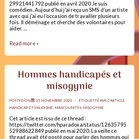
29921441792 publié en avril 2020 Je suis
comédien. Aujourd’hui j’ai reçu un SMS d’un artiste
avec qui j’ai eu l’occasion de travailler plusieurs
fois. Il déménage et cherche des volontaires pour
aider. …
Comment
Read more »
le
handicap
impacte
ma
Hommes handicapés et
capacité
à
misogynie
avoir
un
travail,
POSTED ON
25 NOVEMBRE 2020
ÉTIQUETTÉ AVEC
ARTICLE
,
indépendamment
HANDICAP ET VALIDISME
,
MASCULINITÉS
,
MISOGYNIE
de
ma
Cet article est issu de ce thread :
capacité
https://twitter.com/hparadoxa/status/12635795
à
52988622849 publié en mai 2020. La veille ce
travailler
thread avait été posté pour parler des hommes qui