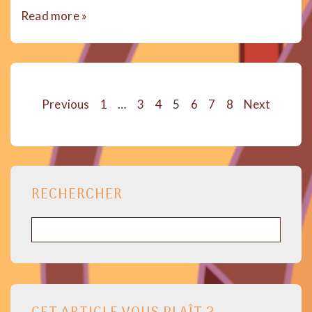
Que
Read more »
peut
et
DOIT
faire
un·e
Pagination
médecin
Previous
1
…
3
4
5
6
7
8
Next
quand
des
vous
avez
publications
mal
RECHERCHER
Rechercher