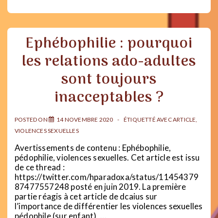
dépression
est-
elle
un
Ephébophilie : pourquoi
handicap
?
les relations ado-adultes
sont toujours
inacceptables ?
POSTED ON
14 NOVEMBRE 2020
ÉTIQUETTÉ AVEC
ARTICLE
,
VIOLENCES SEXUELLES
Avertissements de contenu : Ephébophilie,
pédophilie, violences sexuelles. Cet article est issu
de ce thread :
https://twitter.com/hparadoxa/status/11454379
87477557248 posté en juin 2019. La première
partie réagis à cet article de dcaius sur
l’importance de différentier les violences sexuelles
pédophile (sur enfant), …