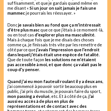
suffisamment, et que je gardais quand même en
me disant «
Si un jour on sait jamais je fais une
mammec
je pourrais les réessayer. »
Donc
je savais bien au fond que ça m’intéressait
d’être plus masc
que ce que j’étais à ce moment-là,
ou en tout cas
d’explorer plus ma masculinité
.
Mais à chaque fois que je me disais des choses
comme ça, je finissais très vite par les remettre de
côté parce que
j’avais l’impression que l’endroit
dans lequel j’étais était une espèce de fatalité
.
Que de toute façon
les solutions ne m’étaient
pas accessible à moi, et que donc ça valait pas le
coup d’y penser
.
Quand j’ai eu mon fauteuil roulant il y a deux ans
,
j’ai commencé à pouvoir sortir beaucoup plus en
public, j’ai pris du muscle, je pouvais faire du sport,
mon passing a évolué
, etc. Et à côté de ça,
j’ai
aussi eu accès à de plus en plus de
représentations et de contact avec des