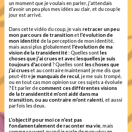
un moment que je voulais en parler, j’attendais
d’avoir un peu plus mes idées au clair, et du coup le
jour est arrivé.
Dans cette vidéo du coup, je vais
retracer un peu
mon parcours de transition
et
l’évolution de
mon identité
de la perception de mon identité,
mais aussi plus globalement
l’évolution de ma
vision de la transidentité
: Quelles sont
les
choses que j’ai crues et avec lesquelles je suis
toujours d’accord
? Quelles sont
les choses que
j’ai crues
et au contraire maintenant je me dis que
peut-être
je manquais de recul
, je me suis trompé,
ou en tout cas mon opinion sur ces sujets a évoluée
? Et parler de
comment ces différentes visions
de la transidentité m’ont aidé dans ma
transition, ou au contraire m’ont ralenti
, et aussi
parfois les deux.
L’objectif pour moi ce n’est pas
fondamentalement de raconter ma vie
, mais
comme souvent quand je parle de mon vécu en