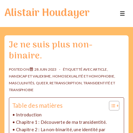
↓
Alistair Houdayer
passer
ME
au
contenu
principal
Je ne suis plus non-
binaire.
POSTED ON
28 JUIN 2023
ÉTIQUETTÉ AVEC
ARTICLE
,
HANDICAP ET VALIDISME
,
HOMOSEXUALITÉ ET HOMOPHOBIE
,
MASCULINITÉS
,
QUEER
,
RETRANSCRIPTION
,
TRANSIDENTITÉ ET
TRANSPHOBIE
Table des matières
Introduction
Chapitre 1 : Découverte de ma transidentité.
Chapitre 2 : La non-binarité, une identité par