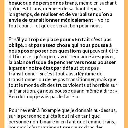
beaucoup de personnes tran
s, même en sachant
qu’on est trans, même en le sachant depuis
longtemps,
de réaliser et de verbaliser qu’on a
envie de transitionner médicalement
– voire
tout court – et que ce serait bon pour nous.
Et
s’il y a trop de place pour « En fait c’est pas
obligé. »
et
pas assez chose qui nous pousse à
nous poser poser ces questions
qui peuvent être
difficiles et qu’on peut avoir tendance à esquiver,
la balance risque de pencher vers nous pousser
à garder notre état par défaut
et ne pas
transitionner. Si c’est tout aussi légitime de
transitionner ou de ne pas transitionner, mais que
tout le monde dit des trucs violents et horrible sur
la transition, ça nous pousse quand même à dire : «
Ben du coup je vais pas le faire. »
Pour revenir à l’exemple que je donnais au-dessus,
sur la personne qui était out ni en tant que
personne non-binaire ni en tant que femme trans,
pour moi
c’est vraiment précieux
dans des