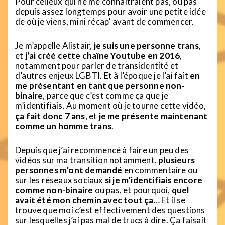
Pour celleux qui ne me connaîtraient pas, ou pas
depuis assez longtemps pour avoir une petite idée
de où je viens, mini récap’ avant de commencer.
Je m’appelle Alistair,
je suis une personne trans
,
et
j’ai créé cette chaîne Youtube en 2016
,
notamment pour parler de transidentité et
d’autres enjeux LGBTI. Et à l’époque je l’ai fait
en
me présentant en tant que personne non-
binaire
, parce que c’est comme ça que je
m’identifiais. Au moment où je tourne cette vidéo,
ça fait donc 7 ans
, et
je me présente maintenant
comme un homme trans
.
Depuis que j’ai recommencé à faire un peu des
vidéos sur ma transition notamment,
plusieurs
personnes m’ont demandé
en commentaire ou
sur les réseaux sociaux
si je m’identifiais encore
comme non-binaire
ou pas, et pourquoi,
quel
avait été mon chemin avec tout ça
… Et il se
trouve que moi c’est effectivement des questions
sur lesquelles j’ai pas mal de trucs à dire. Ça faisait