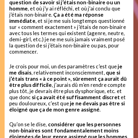
question de savoir si j’étais non-binaire ou un
homme
, et où j’y ai réfléchi, et où j’ai conclu que
j’étais non-binaire.
Ça a été ma réponse
immédiate
, et si je me suis longtemps questionné
sur « comment exactement » j’étais de non-binaire
avec tous les termes qui existent (agenre, neutre,
demi-girl, etc.) je ne me suis jamais vraiment posé
la question de si j’étais non-binaire ou pas, pour
commencer.
Je crois pour moi, un des paramètres c’est que
je
me disais
, relativement inconsciemment,
que si
j’étais trans « à ce point », sûrement ça aurait dû
être plus difficile
, j’aurais dû m’en rendre compte
plus tôt, je devrais être plus dysphorique, etc. et
que donc
si ça avait été suffisamment discret
et
peu douloureux, c’est que
je ne devais pas être si
éloigné que ça de mon genre assigné
.
Qu’on se le dise,
considérer que les personnes
non-binaires sont fondamentalement moins
éloignées de leur genre assigné que les hommes