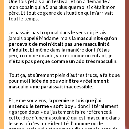
Une fois j’étais à un festival, et on a demandé à
mon copain qui a 5 ans plus que moi si c’était mon
père. Et tout ce genre de situation qui m’arrivait
tout le temps.
Je passais pas trop mal dans le sens où j’étais
jamais appelé Madame, mais
la masculinité qu’on
percevait de moi n’était pas une masculinité
d’adulte
. Et même dans la manière dont j’étais
perçu comme un ado, voire comme un enfant,
je
n’étais pas perçue comme un ado très masculin
.
Tout ça, et sûrement plein d’autres trucs, a fait que
pour moi
l’idée de pouvoir être « réellement
masculin » me paraissait inaccessible
.
Et je me souviens,
la première fois que j’ai
entendu le terme « soft boy »
donc littéralement
« garçon doux » qui justement faire référence à
cette idée d’une masculinité qui est masculine dans
le sens où c’est une identité d’homme ou de