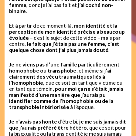
femme,
donc je l’ai pas fait et
j’ai coché non-
binaire
.
Et à partir de ce moment-là,
mon identité et la
perception de mon identité précise a beaucoup
évoluée
– c’est le sujet de cette vidéo – mais par
contre,
le fait que j’étais pas une femme, c’est
quelque chose dont j’ai plus jamais douté
.
Je ne viens pas d’une famille particulièrement
homophobe ou transphobe
, et même si
j’ai
clairement des vécu traumatiques liés à
l’homophobie
, que ce soit en tant que victime ou
en tant que témoin,
pour moi ça ne s’était jamais
manifesté d’une manière que j’aurais pu
identifier comme de l’homophobie ou de la
transphobie intériorisée
à l’époque.
Je n’avais pas honte
d’être bi,
je me suis jamais dit
que j’aurais préféré être hétéro
, que ce soit pour
la bisexualité ou la transidentité je me suis jamais