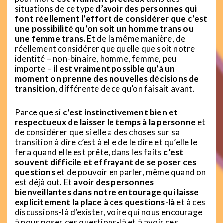
situations de ce type
d’avoir des personnes qui
font réellement l’effort de considérer que c’est
une possibilité qu’on soit un homme trans ou
une femme trans.
Et de la même manière, de
réellement considérer que quelle que soit notre
identité – non-binaire, homme, femme, peu
importe –
il est vraiment possible qu’à un
moment on prenne des nouvelles décisions de
transition
, différente de ce qu’on faisait avant.
Parce que si
c’est instinctivement bien et
respectueux de laisser le temps à la personne
et
de considérer que si elle a des choses sur sa
transition à dire c’est à elle de le dire et qu’elle le
fera quand elle est prête, dans les faits
c’est
souvent difficile et effrayant de se poser ces
questions
et de pouvoir en parler, même quand on
est déjà out. Et
avoir des personnes
bienveillantes dans notre entourage qui laisse
explicitement la place à ces questions-là
et à ces
discussions-là d’exister, voire qui nous encourage
à nous poser ces questions-là et à avoir ces