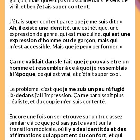
garçon, mais qui est pas masculine dans le sens de
viril, et ben
j’étais super content
.
J’étais super content parce que
je me suis dit : «
Ah, il existe une identité
, une esthétique, une
expression de genre, qui est masculine,
qui est une
expression d’homme ou de garçon, mais qui
m’est accessible
. Mais que je peux performer. »
Ça me validait dans le fait que je pouvais être un
homme et ressembler à ce à quoi je ressemblais
à l’époque
, ce qui est vrai, et c’était super cool.
Le problème, c’est que
je me suis un peu réfugié
là-dedans
j’ai l’impression. Ça me paraissait plus
réaliste, et du coup je m’en suis contenté.
Encore une fois on se retrouve sur un truc assez
similaire à ce que je disais juste avant sur la
transition médicale, où
il y a des identités et des
affirmations qui apportent du confort
, et qui