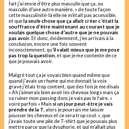
fait j’ai envie d’être plus masculin que ça, ou
masculin d’une autre manière. » de toute façon
cette masculinité-là elle ne m’était pas accessible,
et que
la seule chose que ça allait créer c’était la
souffrance d’être maintenant au courant que je
voulais quelque chose d’autre que je ne pouvais
pas avoir
. Et donc, évidemment, j’en arrivais à la
conclusion, encore une fois souvent
inconsciemment, qu’
il valait mieux que je me pose
pas trop la question
, et que je me contente de ce
que je pouvais avoir.
Malgré tout ça je voyais bien quand même que
quand j’avais un rhume qui me donnait la voix
grave j’étais trop content, que des fois je me disais
« Ah j’aimerais bien avoir les cheveux longs mais ça
va ruiner mon passing donc je vais pas le faire. »
voire parfois « Mais
si un jour peut-être je vais
prendre de la T
, alors je pourrais me laisser
pousser les cheveux et ce sera trop cool. », que
j’avais toute une pile de T-shirt que je pouvais plus
mettre parce que la dysphorie, et qui m’allait plus