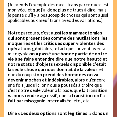
(Je prends l’exemple des mecs trans parce que c’est
mon vécu et que j’ai donc plus de trucs à dire, mais
je pense qu’il y a beaucoup de choses qui sont aussi
applicables aux meuf trans avec des variations.)
Notre parcours, c’est aussi
les mammectomies
qui sont présentées comme des mutilations
,
les
moqueries et les critiques super violentes des
opérations génitales
, le fait que souvent avec la
misogynie
on a passé une bonne partie de notre
vie à se faire entendre dire que notre beauté et
notre statut d’objets sexuels disponible c’était
la seule chose qui nous donnait de la valeur
, et
que du coup
si on prend des hormones on va
devenir moches et indésirables
, alors qu’encore
une fois jusqu’ici on nous a poussés à croire que
c’est notre seule valeur à la base, que
la transition
va nous rendre agressif
, que
la transition on l’a
fait par misogynie internalisée
, etc., etc.
Dire « Les deux options sont légitimes. » dans un