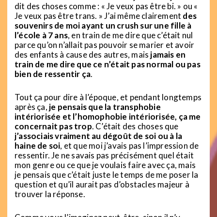
dit des choses comme : « Je veux pas être bi. » ou «
Je veux pas être trans. » J’ai même clairement
des
souvenirs de moi ayant un crush sur une fille à
l’école à 7 ans
, en train de me dire que c’était nul
parce qu’on n’allait pas pouvoir se marier et avoir
des enfants à cause des autres, mais
jamais en
train de me dire que ce n’était pas normal ou pas
bien de ressentir ça
.
Tout ça pour dire à l’époque, et pendant longtemps
après ça,
je pensais que la transphobie
intériorisée et l’homophobie intériorisée, ça me
concernait pas trop
. C’était des choses que
j’associais vraiment au dégoût de soi ou à la
haine de soi
, et que moi j’avais pas l’impression de
ressentir. Je ne savais pas précisément quel était
mon genre ou ce que je voulais faire avec ça, mais
je pensais que c’était juste le temps de me poser la
question et qu’il aurait pas d’obstacles majeur à
trouver la réponse.