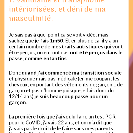
1. Validisme et transphobie
intériorisées, et déni de ma
masculinité.
Je sais pas à quel point ça se voit vidéo, mais
sachez que
je fais 1m50
. Et en plus de ça, il y a un
certain nombre de
mes traits autistiques
qui vont
être perçus, ou en tout cas
ont été perçus dans le
passé, comme enfantins
.
Donc
quand j’ai commencé ma transition sociale
et physique mais pas médicale (en me coupant les
cheveux, en portant des vêtements de garçon… de
garçon et pas d’homme puisque je fais donc du
12/14 ans)
je suis beaucoup passé pour un
garçon
.
La première fois que j’ai voulu faire un test PCR
pour le CoVID, j’avais 22 ans, et on m’a dit que
j’avais pas le droit de le faire sans mes parents.