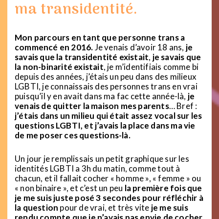
ma transidentité.
Mon parcours en tant que personne trans a
commencé en 2016.
Je venais d’avoir 18 ans,
je
savais que la transidentité existait
,
je savais que
la non-binarité existait
, je m’identifiais comme bi
depuis des années, j’étais un peu dans des milieux
LGBTI, je connaissais des personnes trans en vrai
puisqu’il y en avait dans ma fac cette année-là,
je
venais de quitter la maison mes parents
… Bref :
j’étais dans un milieu qui était assez vocal sur les
questions LGBTI, et j’avais la place dans ma vie
de me poser ces questions-là.
Un jour je remplissais un petit graphique sur les
identités LGBTI a 3h du matin, comme tout à
chacun, et il fallait cocher « homme », « femme » ou
« non binaire », et c’est un peu
la première fois que
je me suis juste posé 3 secondes pour réfléchir à
la question
pour de vrai, et très vite
je me suis
rendu compte que je n’avais pas envie de cocher