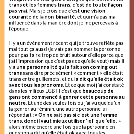
trans et les femmes trans, c’est de toute façon
pas vrai
. Mais je crois que
c’est une vision
courante de la non-binarité
, et qui m’a pas mal
influencé dans la manière dont je me percevais à
l’époque.
Il y a un événement récent qui je trouve reflète pas
mal tout ça aussi (je vais pas nommer la personne
pour pas faire trop de bruit autour d’elle parce que
j’ai l’impression que c’est pas ce qu’elle veut) mais il
y a
une personnalité qui a fait son coming out
trans
sans dire précisément « comment » elle était
trans entre guillemets, et qui
a dit qu’elle était ok
avec tous les pronoms
. Et ce que moi j’ai constaté
dans les milieux LGBTI c’est que
beaucoup de
gens ont commencé à genrer cette personne au
neutre
. Et une des seules fois où j’ai vu quelqu’un
la genrer au féminin, une autre personne lui
répondait :
« On ne sait pas si c’est une femme
trans, donc il vaut mieux utiliser ‘iel’ que ‘elle’. »
alors même encore une fois que la personne en
question a dit qu’elle était ok avec tous les