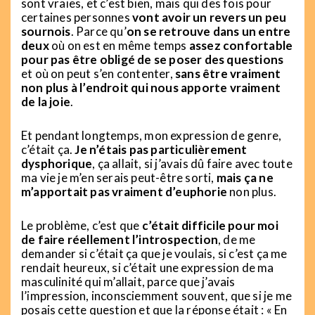
sont vraies, et c’est bien, mais qui des fois pour
certaines personnes
vont avoir un revers un peu
sournois
. Parce qu’
on se retrouve dans un entre
deux
où on est en même temps
assez confortable
pour pas être obligé de se poser des questions
et où on peut s’en contenter,
sans être vraiment
non plus à l’endroit qui nous apporte vraiment
de la joie
.
Et pendant longtemps, mon expression de genre,
c’était ça.
Je n’étais pas particulièrement
dysphorique
, ça allait, si j’avais dû faire avec toute
ma vie je m’en serais peut-être sorti,
mais ça ne
m’apportait pas vraiment d’euphorie
non plus.
Le problème, c’est que
c’était difficile pour moi
de faire réellement l’introspection
, de me
demander si c’était ça que je voulais, si c’est ça me
rendait heureux, si c’était une expression de ma
masculinité qui m’allait, parce que j’avais
l’impression, inconsciemment souvent, que si je me
posais cette question et que la réponse était : « En