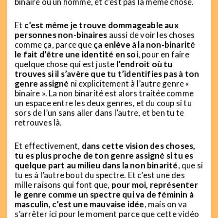
binaire ou un homme, et c’est pas la même chose.
Et
c’est même je trouve dommageable aux
personnes non-binaires
aussi de voir les choses
comme ça, parce que
ça enlève à la non-binarité
le fait d’être une identité en soi
, pour en faire
quelque chose qui est juste
l’endroit où tu
trouves si il s’avère que tu t’identifies pas à ton
genre assigné
ni explicitement à l’autre genre «
binaire ». La non binarité est alors traitée comme
un espace entre les deux genres, et du coup si tu
sors de l’un sans aller dans l’autre, et ben tu te
retrouves là.
Et effectivement,
dans cette vision des choses,
tu es plus proche de ton genre assigné si tu es
quelque part au milieu dans la non binarité
, que si
tu es à l’autre bout du spectre. Et c’est une des
mille raisons qui font que,
pour moi, représenter
le genre comme un spectre qui va de féminin à
masculin, c’est une mauvaise idée
, mais on va
s’arrêter ici pour le moment parce que cette vidéo