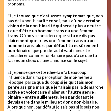
pronoms.
Et
je trouve que c’est assez symptomatique
, non
pas de la non-binarité en soi, mais
d’une certaine
vision de la non-binarité qui serait plus « neutre
» que d’être un homme trans ou une femme
trans
. Où on va considérer que
si tu ne dis pas
clairement que tu es une femme trans ou un
homme trans, alors par défaut tu es sûrement
non-binaire
, que par défaut il vaut mieux te
considérer comme non-binaire jusqu’à ce que tu
fasses un choix ou une annonce sur le sujet.
Et je pense que cette idée-là m’a beaucoup
influencé dans ma perception de moi-même à
l’époque, parce que du coup
si je quittais mon
genre assigné mais que je faisais pas la démarche
active et volontaire d’aller sur l’autre genre «
binaire » entre guillemets, ben par défaut je
devais être dans le milieu et donc non-binaire
.
Alors que non, par défaut je sais pas si je suis non-